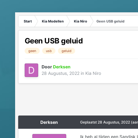
Start
Kia Modellen
Kia Niro
Geen USB geluid
Geen USB geluid
geen
usb
geluid
Door
Derksen
28 Augustus, 2022
in
Kia Niro
Derksen
Geplaatst
28 Augustus, 2022
(aa
Ik heb al tijden een Sandisk 