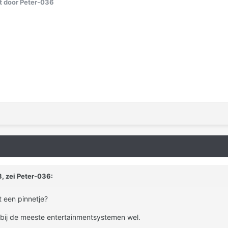
 door Peter-036
, zei
Peter-036
:
t een pinnetje?
..bij de meeste entertainmentsystemen wel.