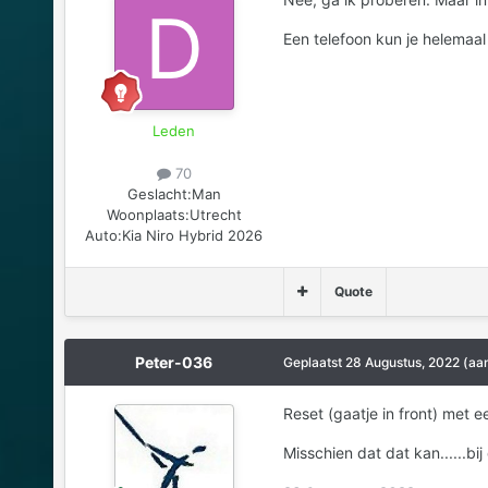
Een telefoon kun je helemaal
Leden
70
Geslacht:
Man
Woonplaats:
Utrecht
Auto:
Kia Niro Hybrid 2026
Quote
Peter-036
Geplaatst
28 Augustus, 2022
(aa
Reset (gaatje in front) met e
Misschien dat dat kan......b