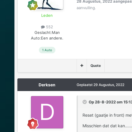
28 Augustus, 2022
aangepast
aanvulling.
Leden
552
Geslacht:
Man
Auto:
Een andere.
1 Auto
Quote
Derksen
Geplaatst
29 Augustus, 2022
Op 28-8-2022 om 15:13
Reset (gaatje in front) me
Misschien dat dat kan....