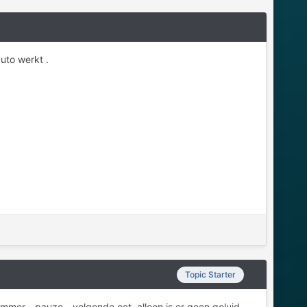
uto werkt .
Topic Starter
ummer - pauze - volgende ect. alleen is er geen geluid.