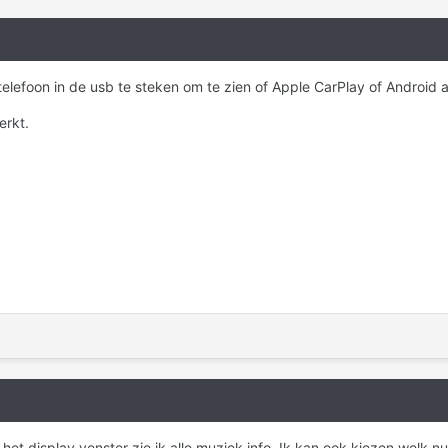
telefoon in de usb te steken om te zien of Apple CarPlay of Android a
erkt.
het display venster zie ik alle muziek info. Ik kan ook kiezen welk n