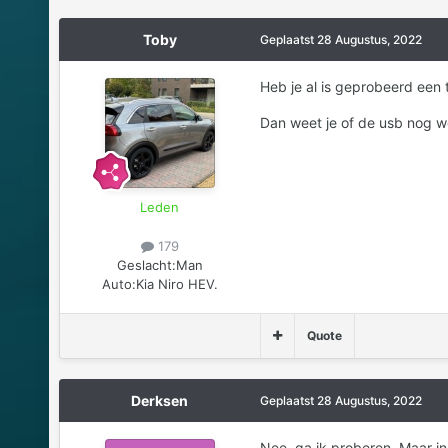
Toby
Geplaatst
28 Augustus, 2022
Heb je al is geprobeerd een 
Dan weet je of de usb nog w
Leden
179
Geslacht:
Man
Auto:
Kia Niro HEV.
Quote
Derksen
Geplaatst
28 Augustus, 2022
Nee, ga ik proberen. Maar in 