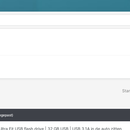
Star
ngepast)
Ultra Fit USB flash drive | 32 GB USB | USB 3.1A in de auto zitten.