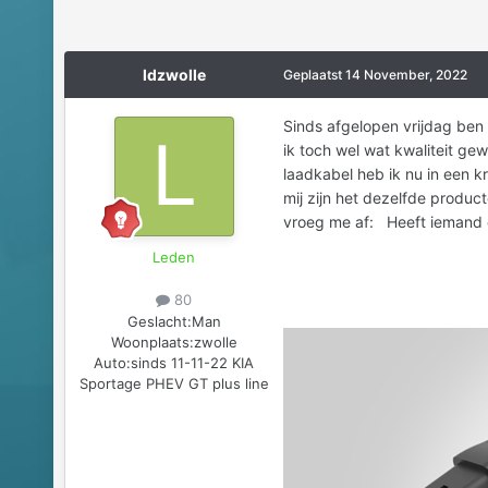
ldzwolle
Geplaatst
14 November, 2022
Sinds afgelopen vrijdag ben 
ik toch wel wat kwaliteit g
laadkabel heb ik nu in een kr
mij zijn het dezelfde produ
vroeg me af: Heeft iemand e
Leden
80
Geslacht:
Man
Woonplaats:
zwolle
Auto:
sinds 11-11-22 KIA
Sportage PHEV GT plus line