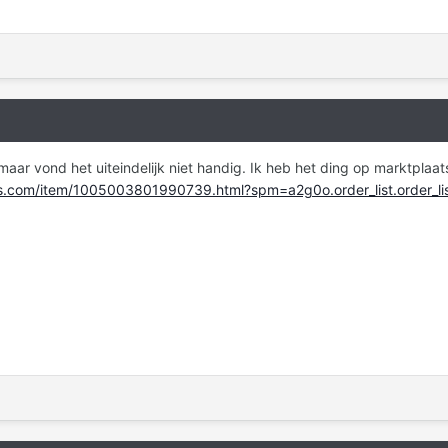
aar vond het uiteindelijk niet handig. Ik heb het ding op marktplaats
ress.com/item/1005003801990739.html?spm=a2g0o.order_list.order