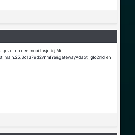
 gezet en een mooi tasje bij Ali
_list_main.25.3c1379d2vnmIYe&gatewayAdapt=glo2nld
en