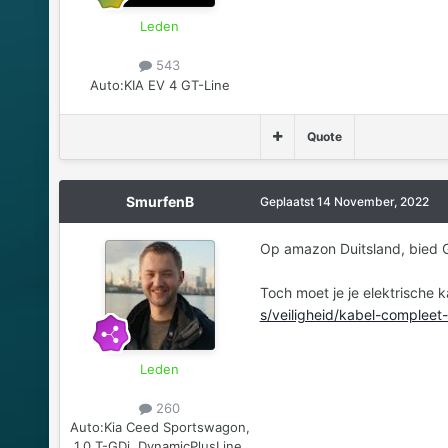
Leden
543
Auto:
KIA EV 4 GT-Line
Quote
SmurfenB
Geplaatst
14 November, 2022
Op amazon Duitsland, bied 
Toch moet je je elektrische ka
s/veiligheid/kabel-compleet-
Leden
260
Auto:
Kia Ceed Sportswagon,
1.0 T-GDi, DynamicPlusLine,