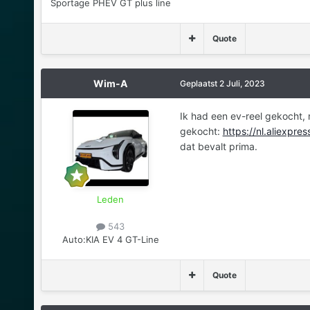
Sportage PHEV GT plus line
Quote
Wim-A
Geplaatst
2 Juli, 2023
Ik had een ev-reel gekocht, m
gekocht:
https://nl.aliexp
dat bevalt prima.
Leden
543
Auto:
KIA EV 4 GT-Line
Quote