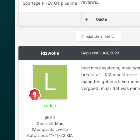
reviews..
Sportage PHEV GT plus line
Quote
7 maanden later...
ldzwolle
Geplaatst
1 Juli, 2023
heel mooi systeem, maar wee
breekt af... KIA maakt deze ha
maanden gebeurd. Vermoedelij
vergoed, maar dat was eenma
Leden
80
Geslacht:
Man
Woonplaats:
zwolle
Auto:
sinds 11-11-22 KIA