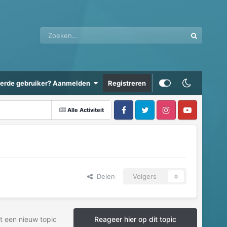
eerde gebruiker? Aanmelden
Registreren
Alle Activiteit
Delen
Volgers
0
t een nieuw topic
Reageer hier op dit topic