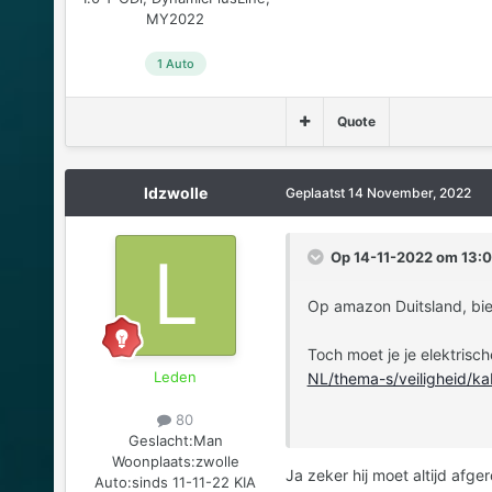
MY2022
1 Auto
Quote
ldzwolle
Geplaatst
14 November, 2022
Op 14-11-2022 om 13:0
Op amazon Duitsland, bie
Toch moet je je elektrische
Leden
NL/thema-s/veiligheid/ka
80
Geslacht:
Man
Woonplaats:
zwolle
Ja zeker hij moet altijd afg
Auto:
sinds 11-11-22 KIA