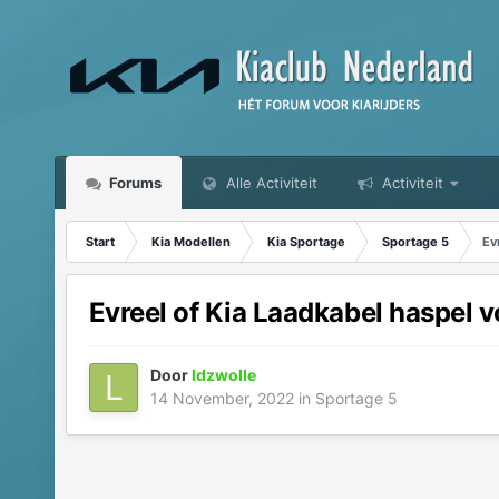
Forums
Alle Activiteit
Activiteit
Start
Kia Modellen
Kia Sportage
Sportage 5
Ev
Evreel of Kia Laadkabel haspel 
Door
ldzwolle
14 November, 2022
in
Sportage 5