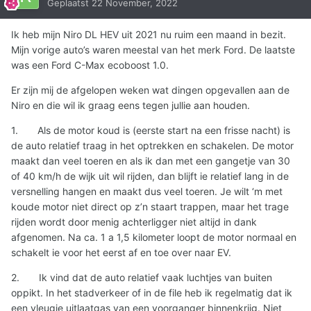
Geplaatst
22 November, 2022
Ik heb mijn Niro DL HEV uit 2021 nu ruim een maand in bezit.
Mijn vorige auto’s waren meestal van het merk Ford. De laatste
was een Ford C-Max ecoboost 1.0.
Er zijn mij de afgelopen weken wat dingen opgevallen aan de
Niro en die wil ik graag eens tegen jullie aan houden.
1.
Als de motor koud is (eerste start na een frisse nacht) is
de auto relatief traag in het optrekken en schakelen. De motor
maakt dan veel toeren en als ik dan met een gangetje van 30
of 40 km/h de wijk uit wil rijden, dan blijft ie relatief lang in de
versnelling hangen en maakt dus veel toeren. Je wilt ‘m met
koude motor niet direct op z’n staart trappen, maar het trage
rijden wordt door menig achterligger niet altijd in dank
afgenomen. Na ca. 1 a 1,5 kilometer loopt de motor normaal en
schakelt ie voor het eerst af en toe over naar EV.
2.
Ik vind dat de auto relatief vaak luchtjes van buiten
oppikt. In het stadverkeer of in de file heb ik regelmatig dat ik
een vleugje uitlaatgas van een voorganger binnenkrijg. Niet