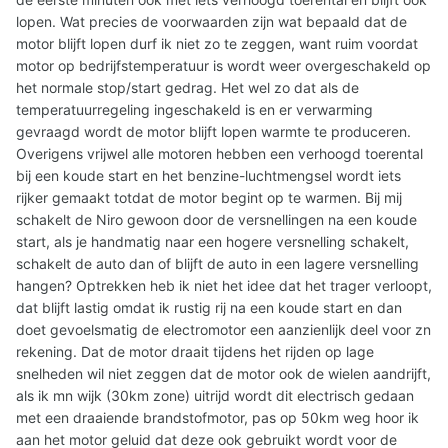
lopen. Wat precies de voorwaarden zijn wat bepaald dat de
motor blijft lopen durf ik niet zo te zeggen, want ruim voordat
motor op bedrijfstemperatuur is wordt weer overgeschakeld op
het normale stop/start gedrag. Het wel zo dat als de
temperatuurregeling ingeschakeld is en er verwarming
gevraagd wordt de motor blijft lopen warmte te produceren.
Overigens vrijwel alle motoren hebben een verhoogd toerental
bij een koude start en het benzine-luchtmengsel wordt iets
rijker gemaakt totdat de motor begint op te warmen. Bij mij
schakelt de Niro gewoon door de versnellingen na een koude
start, als je handmatig naar een hogere versnelling schakelt,
schakelt de auto dan of blijft de auto in een lagere versnelling
hangen? Optrekken heb ik niet het idee dat het trager verloopt,
dat blijft lastig omdat ik rustig rij na een koude start en dan
doet gevoelsmatig de electromotor een aanzienlijk deel voor zn
rekening. Dat de motor draait tijdens het rijden op lage
snelheden wil niet zeggen dat de motor ook de wielen aandrijft,
als ik mn wijk (30km zone) uitrijd wordt dit electrisch gedaan
met een draaiende brandstofmotor, pas op 50km weg hoor ik
aan het motor geluid dat deze ook gebruikt wordt voor de