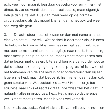
echt veel hoor, maar ik ben daar gevoelig voor en ik merk het
direct. Ik zet de ventilatie dan op recirculatie, maar eigenlijk
ben je dan al te laat. Dus dan maar weer op de normale
circulatiestand als dat mogelijk is. En dan is het ook wel weer
snel weg die geur.
3.
De auto stuurt relatief zwaar en dan met name aan het
eind van het stuurbereik. Wat bedoel ik daarmee? Als je binnen
de bebouwde kom rechtsaf een haakse zijstraat in wilt rijden
met een normale snelheid, dan begin je naar rechts te draaien,
maar merk je dat je op het eind
meer kracht moet zetten dan
dat je begon met draaien. Uiteraard ben ik ervan op de hoogte
dat de stuurbekrachtiging omgekeerd-progressief is, dwz met
het toenemen van de snelheid minder ondersteunt dan bij een
lagere snelheid, maar dat bedoel ik hier niet en daar is dan ook
geen sprake van. Wat bedoel ik dus wel? Hoe meer je het
stuurwiel naar links of rechts draait, hoe zwaarder het gaat. En
natuurlijk alles in proporties, hè…. Het is niet zo dat je super
veel kracht moet zetten, maar je voelt wel verschil.
Nou, zoals gezegd…. Wat vinden jullie van mijn bevindingen en