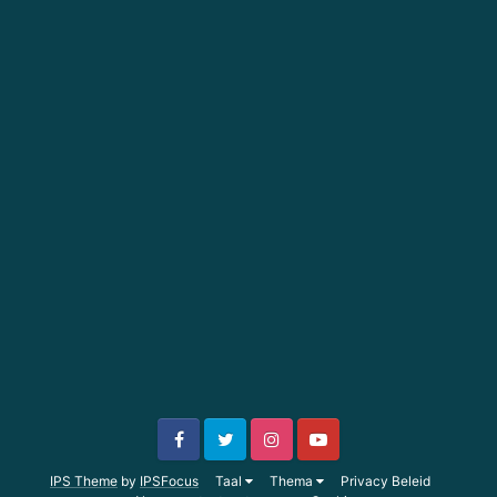
IPS Theme
by
IPSFocus
Taal
Thema
Privacy Beleid