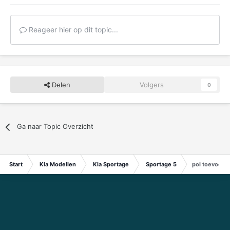
Reageer hier op dit topic...
Delen
Volgers
0
Ga naar Topic Overzicht
Start
Kia Modellen
Kia Sportage
Sportage 5
poi toevoege