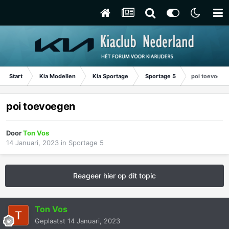
Start
Kia Modellen
Kia Sportage
Sportage 5
poi toevoege
poi toevoegen
Door
Ton Vos
14 Januari, 2023
in
Sportage 5
Reageer hier op dit topic
Ton Vos
Geplaatst
14 Januari, 2023