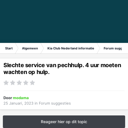
Start
Algemeen
Kia Club Nederland informatie
Forum suggest
Slechte service van pechhulp. 4 uur moeten
wachten op hulp.
Door
modama
25 Januari, 2023
in
Forum suggesties
Reageer hier op dit topic