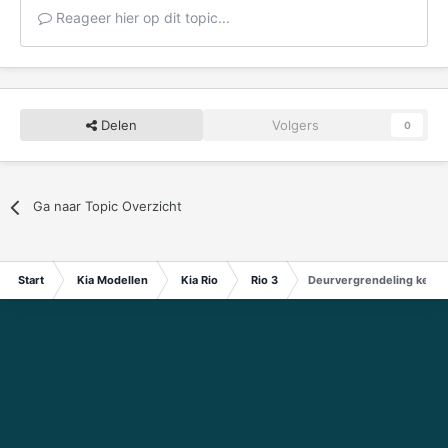
Reageer hier op dit topic...
Delen
Volgers
0
Ga naar Topic Overzicht
Start
Kia Modellen
Kia Rio
Rio 3
Deurvergrendeling keyles