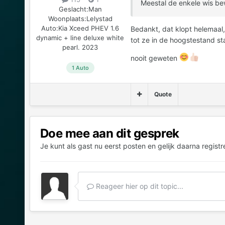
Meestal de enkele wis be
Geslacht:
Man
Woonplaats:
Lelystad
Auto:
Kia Xceed PHEV 1.6
Bedankt, dat klopt helemaal
dynamic + line deluxe white
tot ze in de hoogstestand st
pearl. 2023
nooit geweten
1 Auto
Quote
Doe mee aan dit gesprek
Je kunt als gast nu eerst posten en gelijk daarna registr
Reageer hier op dit topic...