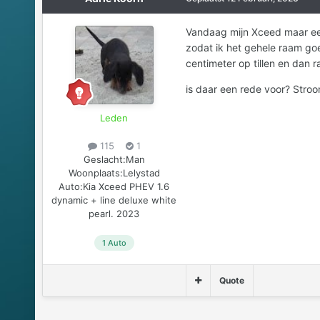
Vandaag mijn Xceed maar een
zodat ik het gehele raam go
centimeter op tillen en dan 
is daar een rede voor? Stroo
Leden
115
1
Geslacht:
Man
Woonplaats:
Lelystad
Auto:
Kia Xceed PHEV 1.6
dynamic + line deluxe white
pearl. 2023
1 Auto
Quote