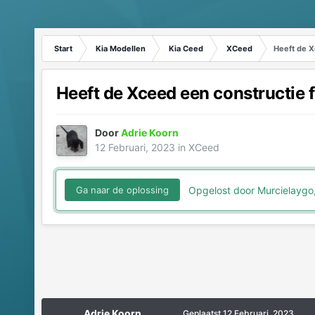
Start
Kia Modellen
Kia Ceed
XCeed
Heeft de X
Heeft de Xceed een constructie 
Door
Adrie Koorn
12 Februari, 2023
in
XCeed
Opgelost door Murcielaygo
Ga naar de oplossing
Adrie Koorn
Geplaatst
12 Februari, 2023