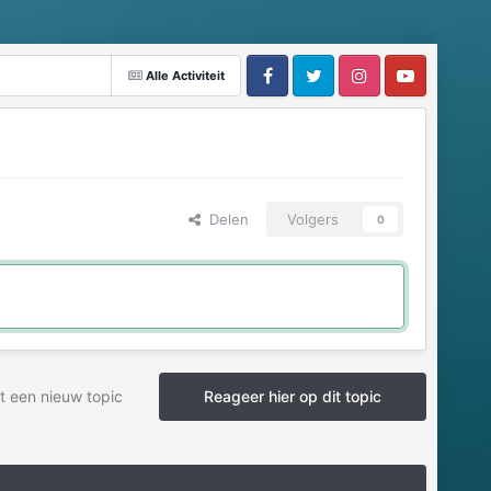
Alle Activiteit
Delen
Volgers
0
t een nieuw topic
Reageer hier op dit topic