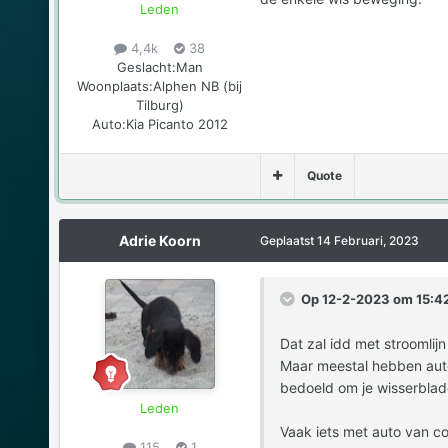
Leden
4,4k
38
Geslacht:
Man
Woonplaats:
Alphen NB (bij
Tilburg)
Auto:
Kia Picanto 2012
Quote
Adrie Koorn
Geplaatst
14 Februari, 2023
Op 12-2-2023 om 15:42
Dat zal idd met stroomlij
Maar meestal hebben auto's
bedoeld om je wisserblad
Leden
Vaak iets met auto van c
115
1