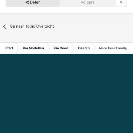
Delen
Volgers
0
Ga naar Topic Overzicht
Start
Kia Modellen
Kia Ceed
Ceed 3
Airco beurt nodig of 