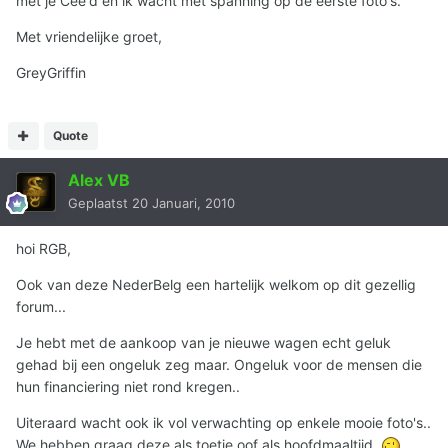
met je Cee'd en ik wacht met spanning op de eerste foto's.
Met vriendelijke groet,
GreyGriffin
Quote
Alex VB
Geplaatst
20 Januari, 2010
hoi RGB,
Ook van deze NederBelg een hartelijk welkom op dit gezellig
forum...
Je hebt met de aankoop van je nieuwe wagen echt geluk
gehad bij een ongeluk zeg maar. Ongeluk voor de mensen die
hun financiering niet rond kregen..
Uiteraard wacht ook ik vol verwachting op enkele mooie foto's..
We hebben graag deze als toetje oof als hoofdmaaltijd..