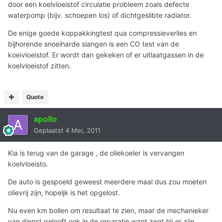
door een koelvloeistof circulatie probleem zoals defecte
waterpomp (bijv. schoepen los) of dichtgeslibte radiator.
De enige goede koppakkingtest qua compressieverlies en
bijhorende snoeiharde slangen is een CO test van de
koeivloeistof. Er wordt dan gekeken of er uitlaatgassen in de
koelvloeistof zitten.
Quote
apollo
Geplaatst
4 Mei, 2011
Kia is terug van de garage , de oliekoeler is vervangen
koelvloeisto.
De auto is gespoeld geweest meerdere maal dus zou moeten
olievrij zijn, hopeljk is het opgelost.
Nu even km bollen om resultaat te zien, maar de mechanieker
van dienst gelooft ook in de reparatie want zegt hij er zijn