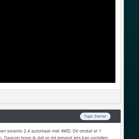
Topic Starter
 een sorento 2.4 automaat met AWD. Dit omdat er 1
to. Daarom hoop ik dat er mij iemand iets kan vertellen