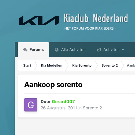
Forums
Alle Activiteit
Activiteit
Start
Kia Modellen
Kia Sorento
Sorento 2
Aank
Aankoop sorento
Door
Gerard007
26 Augustus, 2011
in
Sorento 2