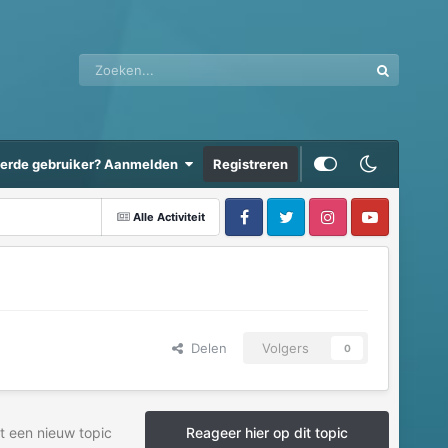
eerde gebruiker? Aanmelden
Registreren
Alle Activiteit
Delen
Volgers
0
t een nieuw topic
Reageer hier op dit topic