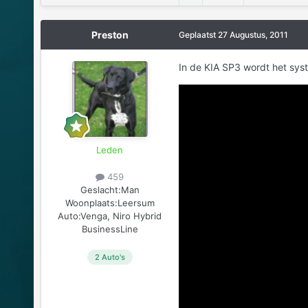
Preston
Geplaatst
27 Augustus, 2011
In de KIA SP3 wordt het sy
Leden
459
Geslacht:
Man
Woonplaats:
Leersum
Auto:
Venga, Niro Hybrid
BusinessLine
2 Auto's