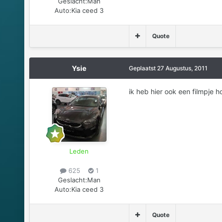
Geslacht:
Man
Auto:
Kia ceed 3
Quote
Ysie
Geplaatst
27 Augustus, 2011
ik heb hier ook een filmpje 
Leden
625
1
Geslacht:
Man
Auto:
Kia ceed 3
Quote