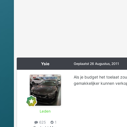
Ysie
Geplaatst
26 Augustus, 2011
Als je budget het toelaat zou
gemakkelijker kunnen verko
Leden
625
1