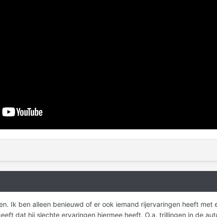
en. Ik ben alleen benieuwd of er ook iemand rijervaringen heeft met
eft dat hij slechte ervaringen hiermee heeft. O.a. trillingen in de au