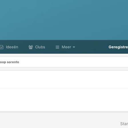
Ideeën
Clubs
Meer
Geregistr
oop sorento
Star