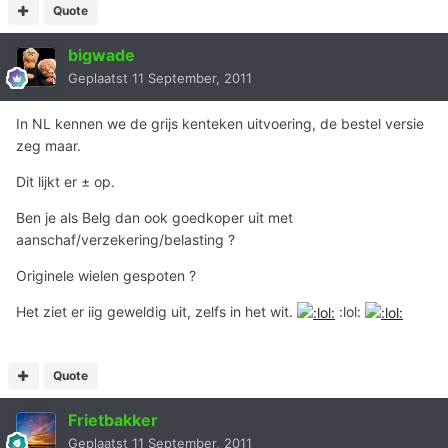
Quote
bigwade
Geplaatst
11 September, 2011
In NL kennen we de grijs kenteken uitvoering, de bestel versie
zeg maar.
Dit lijkt er ± op.
Ben je als Belg dan ook goedkoper uit met
aanschaf/verzekering/belasting ?
Originele wielen gespoten ?
Het ziet er iig geweldig uit, zelfs in het wit.
:lol:
Quote
Frietbakker
Geplaatst
11 September, 2011