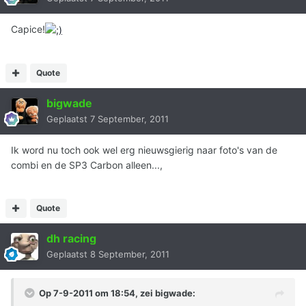
Capice!
Quote
bigwade
Geplaatst
7 September, 2011
Ik word nu toch ook wel erg nieuwsgierig naar foto's van de
combi en de SP3 Carbon alleen...,
Quote
dh racing
Geplaatst
8 September, 2011
Op 7-9-2011 om 18:54, zei bigwade: