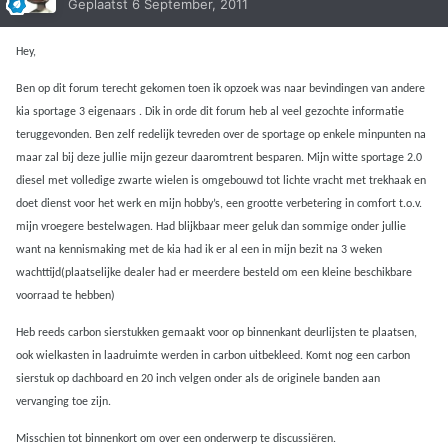
Geplaatst
6 September, 2011
Hey,
Ben op dit forum terecht gekomen toen ik opzoek was naar bevindingen van andere
kia sportage 3 eigenaars . Dik in orde dit forum heb al veel gezochte informatie
teruggevonden. Ben zelf redelijk tevreden over de sportage op enkele minpunten na
maar zal bij deze jullie mijn gezeur daaromtrent besparen. Mijn witte sportage 2.0
diesel met volledige zwarte wielen is omgebouwd tot lichte vracht met trekhaak en
doet dienst voor het werk en mijn hobby’s, een grootte verbetering in comfort t.o.v.
mijn vroegere bestelwagen. Had blijkbaar meer geluk dan sommige onder jullie
want na kennismaking met de kia had ik er al een in mijn bezit na 3 weken
wachttijd(plaatselijke dealer had er meerdere besteld om een kleine beschikbare
voorraad te hebben)
Heb reeds carbon sierstukken gemaakt voor op binnenkant deurlijsten te plaatsen,
ook wielkasten in laadruimte werden in carbon uitbekleed. Komt nog een carbon
sierstuk op dachboard en 20 inch velgen onder als de originele banden aan
vervanging toe zijn.
Misschien tot binnenkort om over een onderwerp te discussiëren.