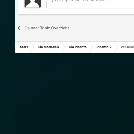
Ga naar Topic Overzicht
Start
Kia Modellen
Kia Picanto
Picanto 2
Verschil