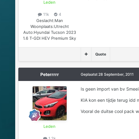
Leden
11k
4
Geslacht:
Man
Woonplaats:
Utrecht
Auto:
Hyundai Tucson 2023
1.6 T-GDI HEV Premium Sky
Quote
Peterrrrr
Geplaatst
28 September, 2011
Is geen import van bv Smeei
KIA kon een tijdje terug idd
Vooral de duitse cool pack w
Leden
1,2k