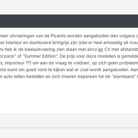
 meer uitvoeringen van de Picanto worden aangeboden dan volgens de s
 interieur en dashboard lichtgrijs zijn (ziet er heel armoedig uit trou
ers heb ik de basisuitvoering zien staan met airco
en
CV met afstand
 pack'' of ''Summer Edition''. De prijs voor deze modellen is gemidde
rs, importeur ??) om aan de vraag te voldoen, op zich geen probleem
te loont om goed rond te kijken wat er zoal wordt aangeboden. Aan d
n auto willen bestellen en zich moeten beperken tot de ''standaard''