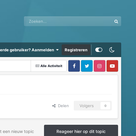
eerde gebruiker? Aanmelden
Registreren
Alle Activiteit
Delen
Volgers
0
t een nieuw topic
Reageer hier op dit topic