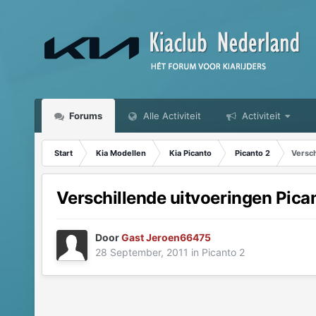
Forums
Alle Activiteit
Activiteit
Start
Kia Modellen
Kia Picanto
Picanto 2
Versch
Verschillende uitvoeringen Pica
Door
Gast Jeroen66475
28 September, 2011
in
Picanto 2