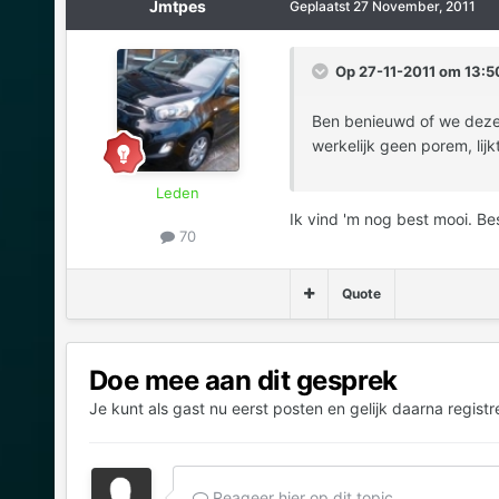
Jmtpes
Geplaatst
27 November, 2011
Op 27-11-2011 om 13:5
Ben benieuwd of we deze 
werkelijk geen porem, li
Leden
Ik vind 'm nog best mooi. Be
70
Quote
Doe mee aan dit gesprek
Je kunt als gast nu eerst posten en gelijk daarna registr
Reageer hier op dit topic...