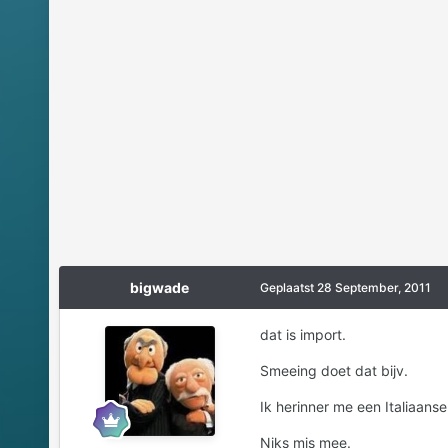
bigwade
Geplaatst
28 September, 2011
dat is import.
Smeeing doet dat bijv.
Ik herinner me een Italiaans
Niks mis mee.