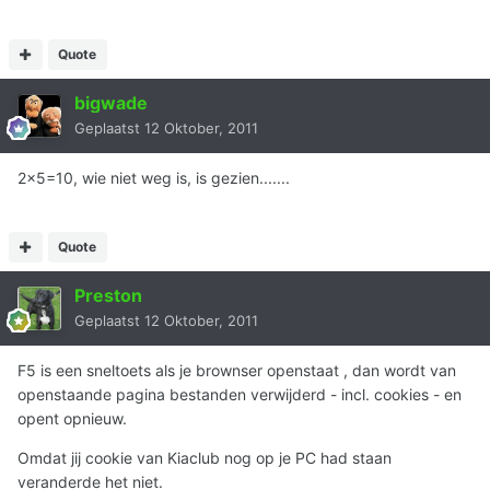
Quote
bigwade
Geplaatst
12 Oktober, 2011
2x5=10, wie niet weg is, is gezien.......
Quote
Preston
Geplaatst
12 Oktober, 2011
F5 is een sneltoets als je brownser openstaat , dan wordt van
openstaande pagina bestanden verwijderd - incl. cookies - en
opent opnieuw.
Omdat jij cookie van Kiaclub nog op je PC had staan
veranderde het niet.