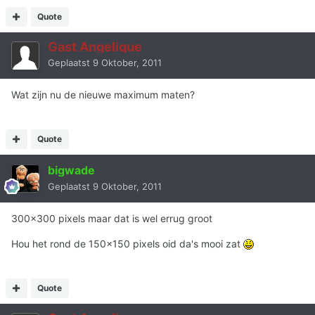
Quote
Gast Angelique
Geplaatst
9 Oktober, 2011
Wat zijn nu de nieuwe maximum maten?
Quote
bigwade
Geplaatst
9 Oktober, 2011
300x300 pixels maar dat is wel errug groot
Hou het rond de 150x150 pixels oid da's mooi zat
Quote