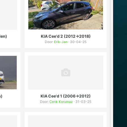
den)
KIA Cee'd 2 (2012->2018)
Door:
Erik-Jan
· 30-04-25
n)
KIA Cee'd 1 (2006->2012)
Door:
Cenk Korumaz
· 31-03-25