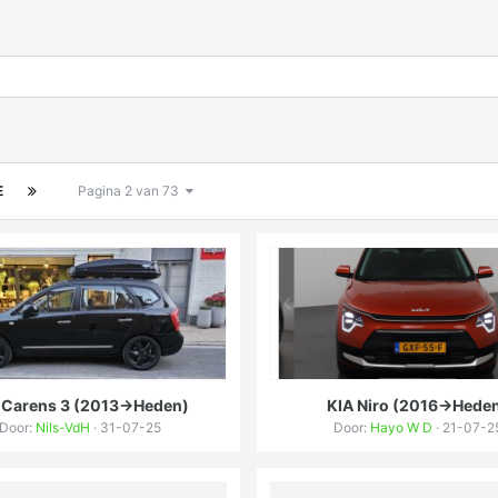
E
Pagina 2 van 73
 Carens 3 (2013->Heden)
KIA Niro (2016->Hede
Door:
Nils-VdH
· 31-07-25
Door:
Hayo W D
· 21-07-2