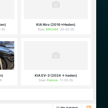
den)
KIA Niro (2016->Heden)
2-25
Door:
MRich64
· 23-02-25
n)
KIA EV-3 (2024 -> heden)
25
Door:
Piekkok
· 11-02-25
Alle Activiteit