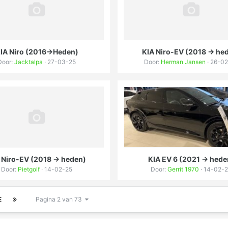
IA Niro (2016->Heden)
KIA Niro-EV (2018 -> he
Door:
Jacktalpa
· 27-03-25
Door:
Herman Jansen
· 26-0
 Niro-EV (2018 -> heden)
KIA EV 6 (2021 -> hede
Door:
Pietgolf
· 14-02-25
Door:
Gerrit 1970
· 14-02-
E
Pagina 2 van 73
IP.Board Collections by DevFuse