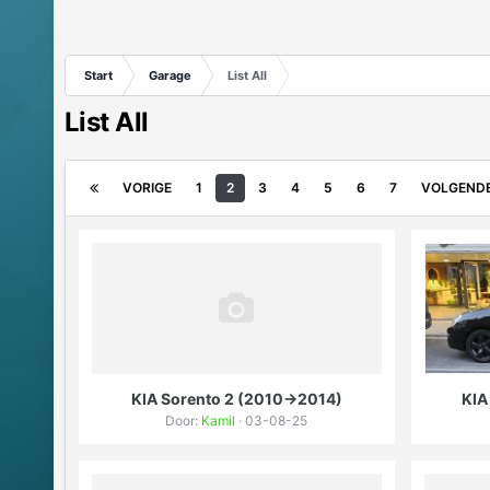
Start
Garage
List All
List All
VORIGE
1
2
3
4
5
6
7
VOLGEND
KIA Sorento 2 (2010->2014)
KIA
Door:
Kamil
· 03-08-25