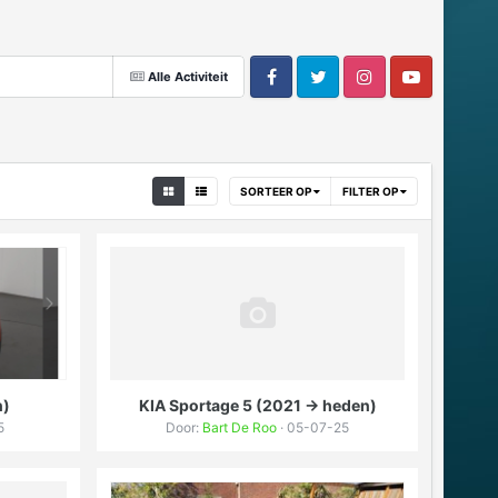
Alle Activiteit
SORTEER OP
FILTER OP
n)
KIA Sportage 5 (2021 -> heden)
5
Door:
Bart De Roo
· 05-07-25