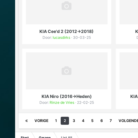
KIA Cee'd 2 (2012->2018)
K
Door:
lucasdirks
· 30-03-25
KIA Niro (2016->Heden)
KIA
Door:
Rinze de Vries
· 22-02-25
VORIGE
1
2
3
4
5
6
7
VOLGEND
Start
Garage
List All