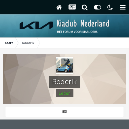
Start
Roderik
Roderik
Leden