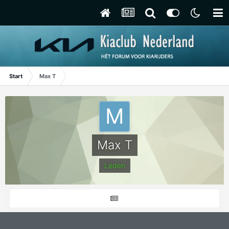
Start
Max T
Max T
Leden