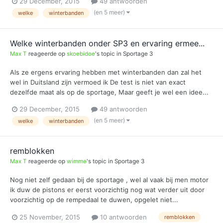
29 December, 2015
49 antwoorden
(en 5 meer)
welke
winterbanden
Welke winterbanden onder SP3 en ervaring ermee...
Max T
reageerde op
skoebidoe
's topic in
Sportage 3
Als ze ergens ervaring hebben met winterbanden dan zal het
wel in Duitsland zijn vermoed ik De test is niet van exact
dezelfde maat als op de sportage, Maar geeft je wel een idee...
29 December, 2015
49 antwoorden
(en 5 meer)
welke
winterbanden
remblokken
Max T
reageerde op
wimme
's topic in
Sportage 3
Nog niet zelf gedaan bij de sportage , wel al vaak bij men motor
ik duw de pistons er eerst voorzichtig nog wat verder uit door
voorzichtig op de rempedaal te duwen, opgelet niet...
25 November, 2015
10 antwoorden
remblokken