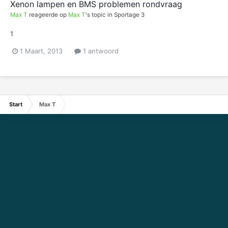
Xenon lampen en BMS problemen rondvraag
Max T
reageerde op
Max T
's topic in
Sportage 3
1
1 Maart, 2013
1 antwoord
Start
Max T