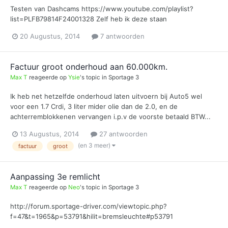
Testen van Dashcams https://www.youtube.com/playlist?
list=PLFB79814F24001328 Zelf heb ik deze staan
20 Augustus, 2014
7 antwoorden
Factuur groot onderhoud aan 60.000km.
Max T
reageerde op
Ysie
's topic in
Sportage 3
Ik heb net hetzelfde onderhoud laten uitvoern bij Auto5 wel
voor een 1.7 Crdi, 3 liter mider olie dan de 2.0, en de
achterremblokkenen vervangen i.p.v de voorste betaald BTW...
13 Augustus, 2014
27 antwoorden
(en 3 meer)
factuur
groot
Aanpassing 3e remlicht
Max T
reageerde op
Neo
's topic in
Sportage 3
http://forum.sportage-driver.com/viewtopic.php?
f=47&t=1965&p=53791&hilit=bremsleuchte#p53791