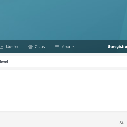
Ideeën
Clubs
Meer
Geregistr
nhoud
Star