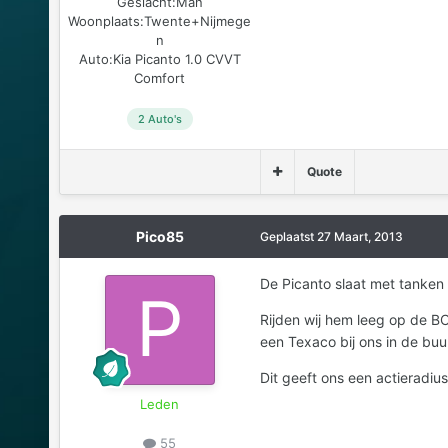
Geslacht:
Man
Woonplaats:
Twente+Nijmege
n
Auto:
Kia Picanto 1.0 CVVT
Comfort
2 Auto's
Quote
Pico85
Geplaatst
27 Maart, 2013
De Picanto slaat met tanken 
Rijden wij hem leeg op de BC 
een Texaco bij ons in de buu
Dit geeft ons een actieradi
Leden
55