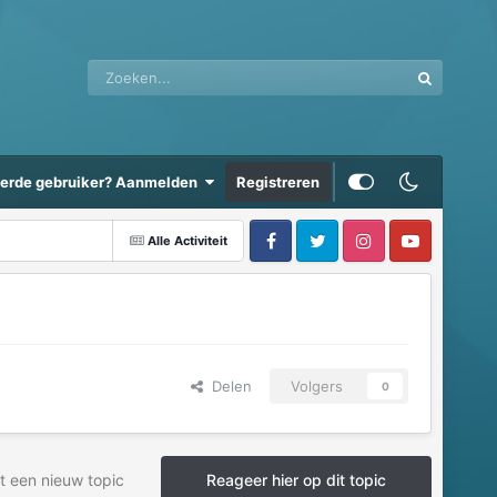
eerde gebruiker? Aanmelden
Registreren
Alle Activiteit
Delen
Volgers
0
t een nieuw topic
Reageer hier op dit topic