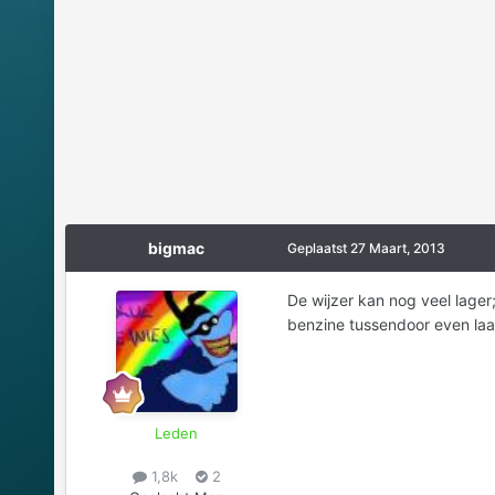
bigmac
Geplaatst
27 Maart, 2013
De wijzer kan nog veel lager;
benzine tussendoor even laat
Leden
1,8k
2