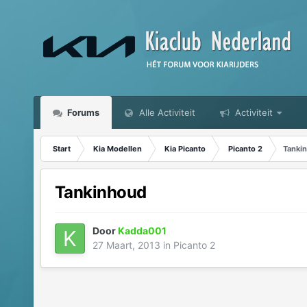
Forums
Alle Activiteit
Activiteit
Start
Kia Modellen
Kia Picanto
Picanto 2
Tanki
Tankinhoud
Door
Kadda001
27 Maart, 2013
in
Picanto 2