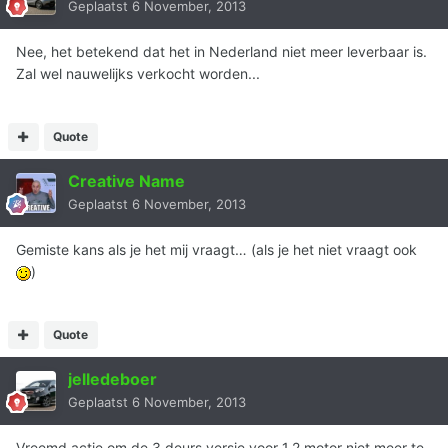
Geplaatst
6 November, 2013
Nee, het betekend dat het in Nederland niet meer leverbaar is.
Zal wel nauwelijks verkocht worden...
Quote
Creative Name
Geplaatst
6 November, 2013
Gemiste kans als je het mij vraagt… (als je het niet vraagt ook
)
Quote
jelledeboer
Geplaatst
6 November, 2013
Vreemd actie om de 3 deurs versie voor 1.2 motor niet meer te