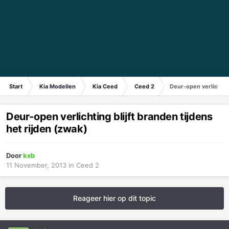
Start
Kia Modellen
Kia Ceed
Ceed 2
Deur-open verlichting
Deur-open verlichting blijft branden tijdens
het rijden (zwak)
Door
kxb
11 November, 2013
in
Ceed 2
Reageer hier op dit topic