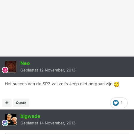
Neo
Geplaatst
12 November, 2013
Het succes van de SP3 zal zelfs Jeep niet ontgaan zijn
Quote
1
bigwade
Geplaatst
14 November, 2013