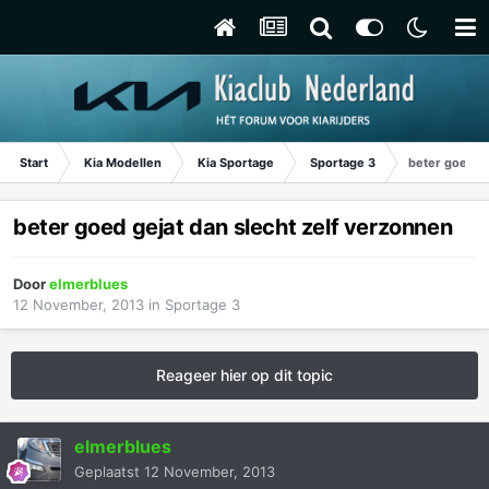
Start
Kia Modellen
Kia Sportage
Sportage 3
beter goed ge
beter goed gejat dan slecht zelf verzonnen
Door
elmerblues
12 November, 2013
in
Sportage 3
Reageer hier op dit topic
elmerblues
Geplaatst
12 November, 2013