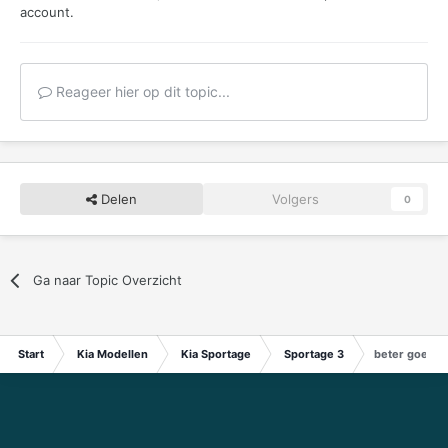
account.
Reageer hier op dit topic...
Delen
Volgers
0
Ga naar Topic Overzicht
Start
Kia Modellen
Kia Sportage
Sportage 3
beter goed ge