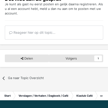
Je kunt als gast nu eerst posten en gelijk daarna registreren. Als
u al een account hebt,
meld u dan nu aan
om te posten met uw
account.
Reageer hier op dit topic...
Delen
Volgers
1
Ga naar Topic Overzicht
Start
Verslagen / Verhalen / Dagboek / Café
Kiaclub Café
we zij