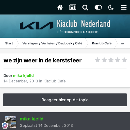
Start
Verslagen / Verhalen / Dagboek / Café
Kiaclub Café
we zij
we zijn weer in de kerstsfeer
Door
mika kjelld
14 December, 2013
in
Kiaclub Café
Reageer hier op dit topic
mika kjelld
Geplaatst
14 December, 2013