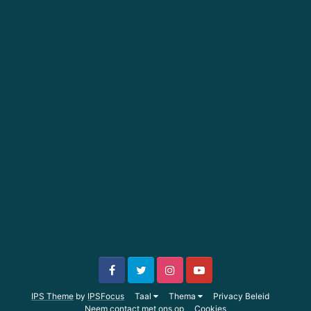
IPS Theme
by
IPSFocus
Taal
Thema
Privacy Beleid
Neem contact met ons op
Cookies