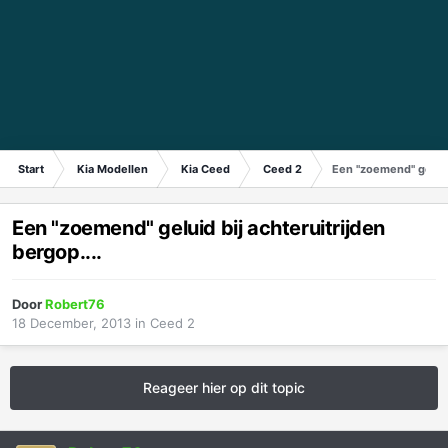
Start
Kia Modellen
Kia Ceed
Ceed 2
Een "zoemend" geluid 
Een "zoemend" geluid bij achteruitrijden
bergop....
Door
Robert76
18 December, 2013
in
Ceed 2
Reageer hier op dit topic