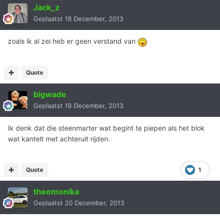
Jack_z
Geplaatst
18 December, 2013
zoals ik al zei heb er geen verstand van
Quote
bigwade
Geplaatst
19 December, 2013
Ik denk dat die steenmarter wat begint te piepen als het blok
wat kantelt met achteruit rijden.
Quote
1
theomonika
Geplaatst
20 December, 2013