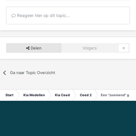
Reageer hier op dit topic...
Delen
Volgers
0
Ga naar Topic Overzicht
Start
Kia Modellen
Kia Ceed
Ceed 2
Een "zoemend" geluid 