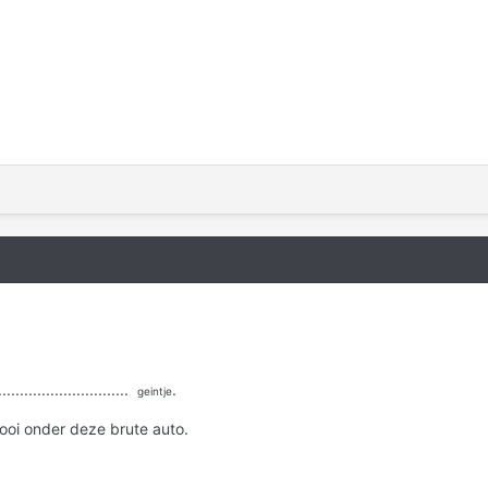
............................
.
geintje
ooi onder deze brute auto.