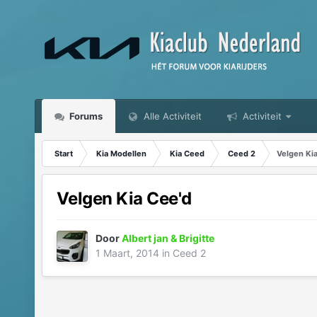
Forums
Alle Activiteit
Activiteit
Start
Kia Modellen
Kia Ceed
Ceed 2
Velgen Ki
Velgen Kia Cee'd
Door
Albert jan & Brigitte
1 Maart, 2014
in
Ceed 2