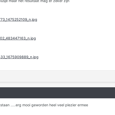
lusje maar het resultaat mag er zeker zijn
 staan .....erg mooi geworden heel veel plezier ermee