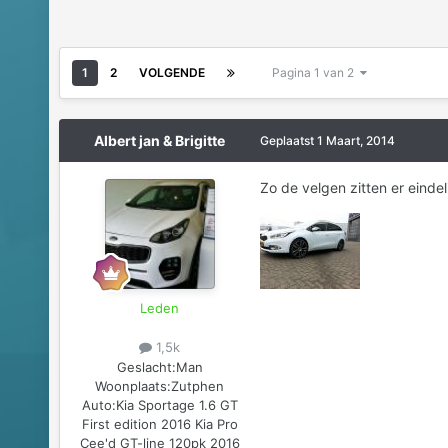
1
2
VOLGENDE
Pagina 1 van 2
Albert jan & Brigitte
Geplaatst
1 Maart, 2014
Zo de velgen zitten er einde
Leden
1,5k
Geslacht:
Man
Woonplaats:
Zutphen
Auto:
Kia Sportage 1.6 GT
First edition 2016 Kia Pro
Cee'd GT-line 120pk 2016