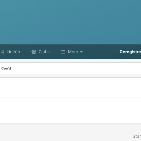
Ideeën
Clubs
Meer
Geregistr
a Cee'd
Star