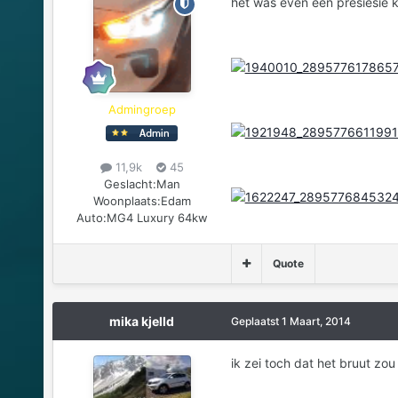
het was even een presiesie k
Admingroep
11,9k
45
Geslacht:
Man
Woonplaats:
Edam
Auto:
MG4 Luxury 64kw
Quote
mika kjelld
Geplaatst
1 Maart, 2014
ik zei toch dat het bruut zou