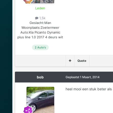
Leden
1,5k
Geslacht:
Man
Woonplaats:
Zoetermeer
Auto:
Kia Picanto Dynamic
plus line 1.0 2017 4 deurs wit
2 Auto's
Quote
bob
Geplaatst
1 Maart, 2014
heel mooi een stuk beter al