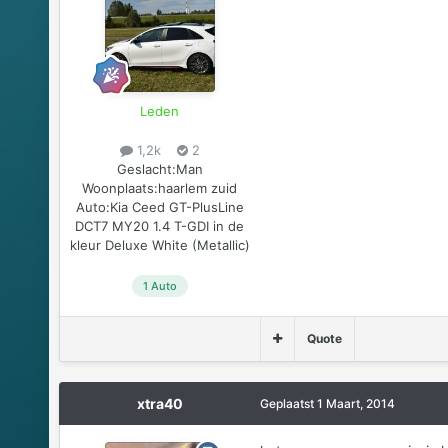
Leden
1,2k
2
Geslacht:
Man
Woonplaats:
haarlem zuid
Auto:
Kia Ceed GT-PlusLine
DCT7 MY20 1.4 T-GDI in de
kleur Deluxe White (Metallic)
1 Auto
Quote
xtra40
Geplaatst
1 Maart, 2014