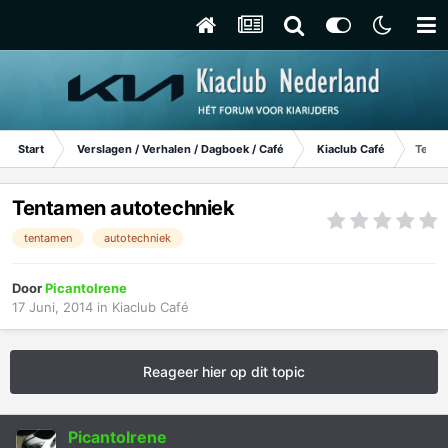
Start
Verslagen / Verhalen / Dagboek / Café
Kiaclub Café
Tenta
Tentamen autotechniek
tentamen
autotechniek
Door
PicantoIrene
17 Juni, 2014
in
Kiaclub Café
Reageer hier op dit topic
PicantoIrene