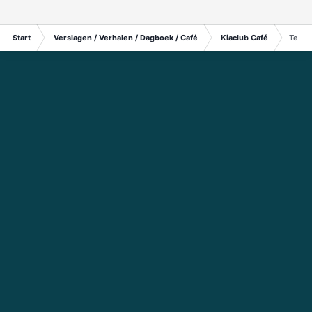
Start
Verslagen / Verhalen / Dagboek / Café
Kiaclub Café
Tenta