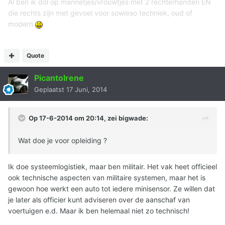
Al ben ik dol op mannetjes/vrouwtjes met 2 rechterhanden EN
die rechts zijn met gevoel voor sowieso techniek, oud of
modern
Quote
PicantoIrene
Geplaatst
17 Juni, 2014
Op 17-6-2014 om 20:14, zei bigwade:
Wat doe je voor opleiding ?
Ik doe systeemlogistiek, maar ben militair. Het vak heet officieel
ook technische aspecten van militaire systemen, maar het is
gewoon hoe werkt een auto tot iedere minisensor. Ze willen dat
je later als officier kunt adviseren over de aanschaf van
voertuigen e.d. Maar ik ben helemaal niet zo technisch!