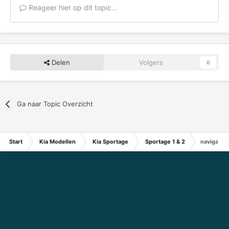
Reageer hier op dit topic...
Delen
Volgers
0
Ga naar Topic Overzicht
Start
Kia Modellen
Kia Sportage
Sportage 1 & 2
navigatie/