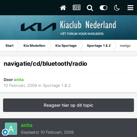
Start
Kia Modellen
Kia Sportage
Sportage 1 & 2
navigatie/
navigatie/cd/bluetooth/radio
Door
anita
10 Februari, 2009
in
Sportage 1 & 2
Reageer hier op dit topic
anita
Geplaatst
10 Februari, 2009