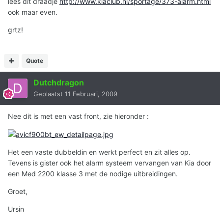
lees dit draadje
http://www.kiaclub.nl/sportage/373-alarm.html
ook maar even.
grtz!
Quote
Dutchdragon
Geplaatst
11 Februari, 2009
Nee dit is met een vast front, zie hieronder :
Het een vaste dubbeldin en werkt perfect en zit alles op.
Tevens is gister ook het alarm systeem vervangen van Kia door
een Med 2200 klasse 3 met de nodige uitbreidingen.
Groet,
Ursin