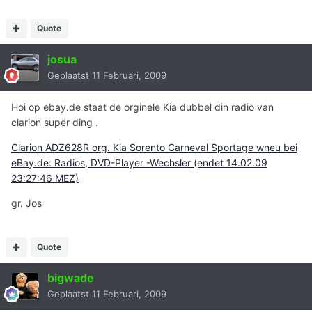
Quote
josua
Geplaatst
11 Februari, 2009
Hoi op ebay.de staat de orginele Kia dubbel din radio van
clarion super ding .
Clarion ADZ628R org. Kia Sorento Carneval Sportage wneu bei
eBay.de: Radios, DVD-Player -Wechsler (endet 14.02.09
23:27:46 MEZ)
gr. Jos
Quote
bigwade
Geplaatst
11 Februari, 2009