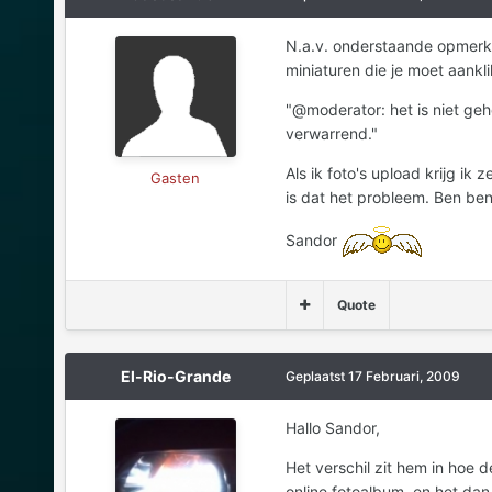
N.a.v. onderstaande opmerking
miniaturen die je moet aankl
"@moderator: het is niet gehe
verwarrend."
Als ik foto's upload krijg ik 
Gasten
is dat het probleem. Ben ben
Sandor
Quote
El-Rio-Grande
Geplaatst
17 Februari, 2009
Hallo Sandor,
Het verschil zit hem in hoe 
online fotoalbum, en het dan