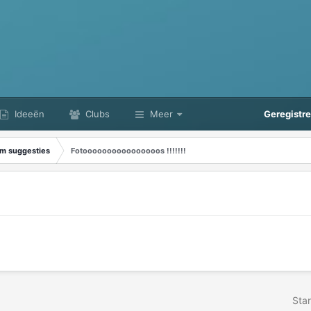
Ideeën
Clubs
Meer
Geregistr
m suggesties
Fotoooooooooooooooos !!!!!!!
Star