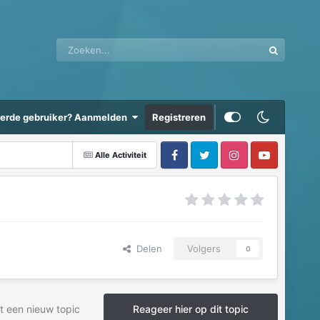
eerde gebruiker? Aanmelden
Registreren
Alle Activiteit
Delen
Volgers
0
t een nieuw topic
Reageer hier op dit topic