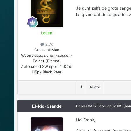
Je kunt zelfs de grote aangev
lang voordat deze geladen zi
Leden
2,7k
Geslacht:
Man
Woonplaats:
Zichen-Zussen-
Bolder (Riemst)
Auto:
cee'd SW sport 1.6Crdi
115pk Black Pearl
Quote
El-Rio-Grande
Geplaatst
17 Februari, 2009
(aan
Hoi Frank,
Als jij foto's op een (eigen) 