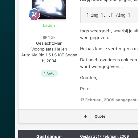
[ img ]...[ /img ]
Leden
tags weergeeft, waarbij je u
weergegeven.
1,2k
Geslacht:
Man
Helaas kun je verder geen ma
Woonplaats:
Heijen
Auto:
Kia Rio 1.5 LS ICE Sedan
Dat heeft overigens ook een 
bj 2004
word weergegeven...
1 Auto
Groeten,
Peter
17 Februari, 2009
aangepast 
Quote
Gast sandor
Geplaatst
17 Februari, 2009