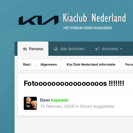
Forums
Alle Activiteit
Activiteit
Start
Algemeen
Kia Club Nederland informatie
Foru
Fotoooooooooooooooos !!!!!!!
Door
bigwade
16 Februari, 2009
in
Forum suggesties