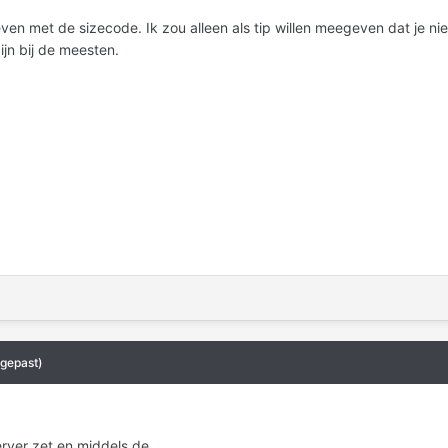
en met de sizecode. Ik zou alleen als tip willen meegeven dat je niet
jn bij de meesten.
gepast)
server zet en middels de