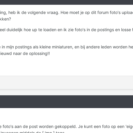
, heb ik de volgende vraag. Hoe moet je op dit forum foto's uploaden,
ikken?
el duidelijk hoe up te loaden en ik zie foto's in de postings en losse f
ze in mijn postings als kleine miniaturen, en bij andere leden worden h
ieuwd naar de oplossing!!
de foto's aan de post worden gekoppeld. Je kunt een foto op een 'eig
 invoegen middels de [ img ] tags.