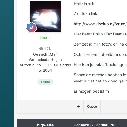
Hallo Frank,
Zie deze link:
http://www.kiaclub.nl/forum
Hier heeft Philip (TazTeam) r
Leden
Zelf zet ik mijn foto's onlin
1,2k
Geslacht:
Man
Ook is er een fotoalbum op d
Woonplaats:
Heijen
Hier kun je ook afbeeldingen
Auto:
Kia Rio 1.5 LS ICE Sedan
bj 2004
Sommige mensen hebben in hun
weet is dat net zo goed geli
1 Auto
Er mogen beslist m
Quote
bigwade
Geplaatst
17 Februari, 2009