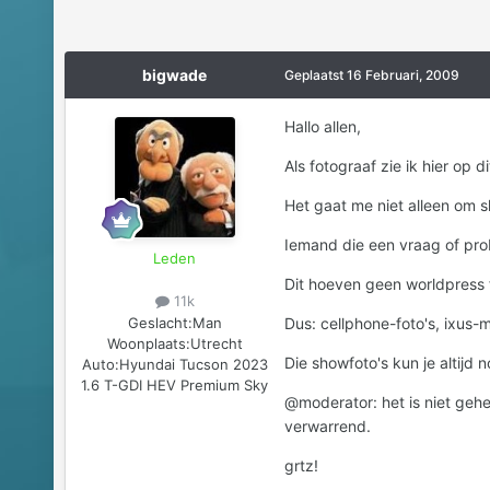
bigwade
Geplaatst
16 Februari, 2009
Hallo allen,
Als fotograaf zie ik hier op d
Het gaat me niet alleen om
Iemand die een vraag of probl
Leden
Dit hoeven geen worldpress fo
11k
Geslacht:
Man
Dus: cellphone-foto's, ixus-m
Woonplaats:
Utrecht
Die showfoto's kun je altijd n
Auto:
Hyundai Tucson 2023
1.6 T-GDI HEV Premium Sky
@moderator: het is niet gehee
verwarrend.
grtz!