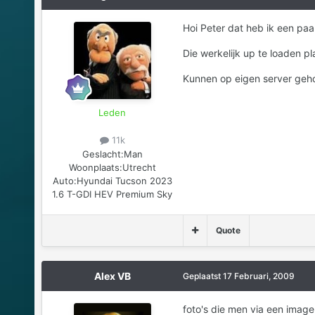
Hoi Peter dat heb ik een paa
Die werkelijk up te loaden pl
Kunnen op eigen server geho
Leden
11k
Geslacht:
Man
Woonplaats:
Utrecht
Auto:
Hyundai Tucson 2023
1.6 T-GDI HEV Premium Sky
Quote
Alex VB
Geplaatst
17 Februari, 2009
foto's die men via een image 