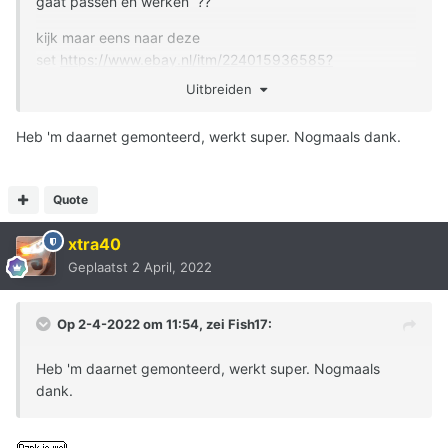
gaat passen en werken ??
kijk maar eens naar deze
set
https://www.ebay.nl/itm/224015936585?
hash=item342863ec49:g:pa4AAOSwGvhUCvBw
Uitbreiden
Heb 'm daarnet gemonteerd, werkt super. Nogmaals dank.
Quote
xtra40
Geplaatst
2 April, 2022
Op 2-4-2022 om 11:54, zei
Fish17
:
Heb 'm daarnet gemonteerd, werkt super. Nogmaals
dank.