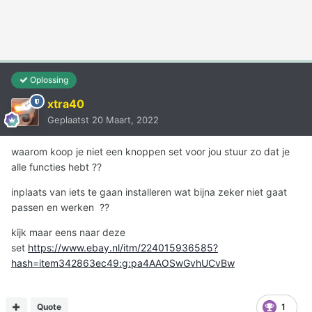
Oplossing
xtra40
Geplaatst
20 Maart, 2022
waarom koop je niet een knoppen set voor jou stuur zo dat je
alle functies hebt ??
inplaats van iets te gaan installeren wat bijna zeker niet gaat
passen en werken ??
kijk maar eens naar deze
set
https://www.ebay.nl/itm/224015936585?
hash=item342863ec49:g:pa4AAOSwGvhUCvBw
Quote
1