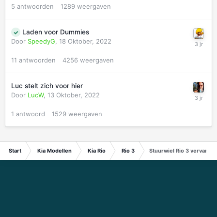
5
antwoorden
1289
weergaven
Laden voor Dummies
Door
SpeedyG
,
18 Oktober, 2022
11
antwoorden
4256
weergaven
Luc stelt zich voor hier
Door
LucW
,
13 Oktober, 2022
1
antwoord
1529
weergaven
Start
Kia Modellen
Kia Rio
Rio 3
Stuurwiel Rio 3 vervangen