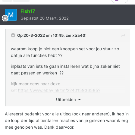
Fish17
Geplaatst
20 Maart, 2022
Op 20-3-2022 om 10:45, zei
xtra40
:
waarom koop je niet een knoppen set voor jou stuur zo
dat je alle functies hebt ??
inplaats van iets te gaan installeren wat bijna zeker niet
gaat passen en werken ??
kijk maar eens naar deze
set
https://www.ebay.nl/itm/224015936585?
hash=item342863ec49:g:pa4AAOSwGvhUCvBw
Uitbreiden
Allereerst bedankt voor alle uitleg (ook naar anderen), ik heb in
de loop der tijd al tientallen reacties van je gelezen waar ik erg
mee geholpen was. Dank daarvoor.