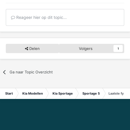
Reageer hier op dit topic...
Delen
Volgers
1
Ga naar Topic Overzicht
Start
Kia Modellen
Kia Sportage
Sportage 5
Laatste fysie