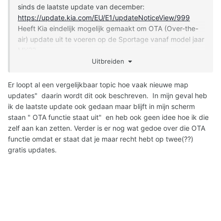
sinds de laatste update van december:
https://update.kia.com/EU/E1/updateNoticeView/999
Heeft Kia eindelijk mogelijk gemaakt om OTA (
Over-the-
air) update uit te voeren op de Sportage vanaf model jaar
MY22.
Dus geen gekloot meer met USB klaarmaken via de
Uitbreiden
"navigation software" van Kia op je PC om vervolgens
weer in je Sportage via USB te updaten.
Er loopt al een vergelijkbaar topic hoe vaak nieuwe map
updates" daarin wordt dit ook beschreven. In mijn geval heb
meer informatie:
ik de laatste update ook gedaan maar blijft in mijn scherm
https://update.kia.com/EU/E1/updateNoticeView/1130
staan " OTA functie staat uit" en heb ook geen idee hoe ik die
zelf aan kan zetten. Verder is er nog wat gedoe over die OTA
Ik raad dus iedereen aan om de laatste update via USB te
functie omdat er staat dat je maar recht hebt op twee(??)
installeren om OTA te unlocken voor je Kia, vergeet na de
gratis updates.
update trouwens niet om daadwerkelijk OTA aan te
zeggen in je instellingen.
Overigens is dit een goede stap vooruit aangezien ze
stapsgewijs eindelijk Tomtom gaan integreren, wat echt
veel buiter is dan huidige "Here maps"