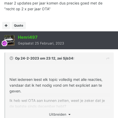
maar 2 updates per jaar komen dus precies goed met de
"recht op 2 x per jaar OTA"
Quote
Henri497
Geplaatst
25 Februari, 2023
Op 24-2-2023 om 23:12, zei
Sjb34
:
Niet iedereen leest elk topic volledig met alle reacties,
vandaar dat ik het nodig vond om het expliciet aan te
geven.
Ik heb wel OTA aan kunnen zetten, weet je zeker dat je
de laatste sinds december hebt?
Dat gedoe valt ook wel mee want Kia geeft zelf aan dat
Uitbreiden
er maar 2 updates per jaar komen dus precies goed met