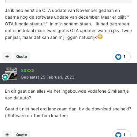
de "recht op 2 x per jaar OTA"
Ja ik heb eerst de OTA update van November gedaan en
daarna nog de software update van december. Maar er blijft "
OTA functie staat uit" in mijn scherm staan. Ik had begrepen
dat er in totaal maar twee gratis OTA updates waren i.p.v. twee
per jaar, maar dat kan aan mij liggen natuurlijk
Quote
1
xxxxx
Geplaatst
25 Februari, 2023
En dit gaat dan alles via het ingebouwde Vodafone Simkaartje
van de auto?
Gaat dit niet heel erg langzaam dan, bv de download snelheid?
( Software en TomTom kaarten)
Quote
1