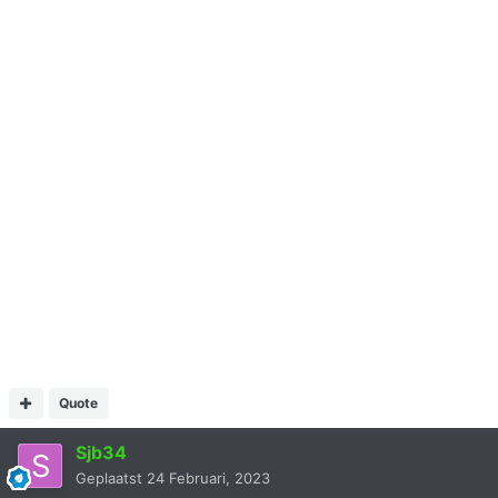
https://www.motor1.com/news/608241/hyundai-kia-
tomtom-navigation-europe/
Quote
Sjb34
Geplaatst
24 Februari, 2023