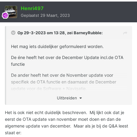
Henri497
Geplaatst
29 Maart, 2023
Op 29-3-2023 om 13:28, zei
BarneyRubble
:
Het mag iets duidelijker geformuleerd worden.
De éne heeft het over de December Update incl.de OTA
functie
De ander heeft het over de November update voor
specifiek de OTA functie en daarnaast de December
update voor de Software + Navigatie.
Uitbreiden
Zijn het nu 2 updates of is het enkel de December update
waar de OTA standaard bij zit.
Het is ook niet echt duidelijk beschreven. Mij lijkt ook dat je
eerst de OTA update van november moet doen en dan de
algemene update van december. Maar als je bij de Q&A leest
staat er: