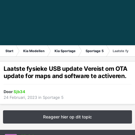
Start
Kia Modellen
Kia Sportage
Sportage 5
Laatste fysie
Laatste fysieke USB update Vereist om OTA
update for maps and software te activeren.
Door
Sjb34
24 Februari, 2023
in
Sportage 5
Reageer hier op dit topic