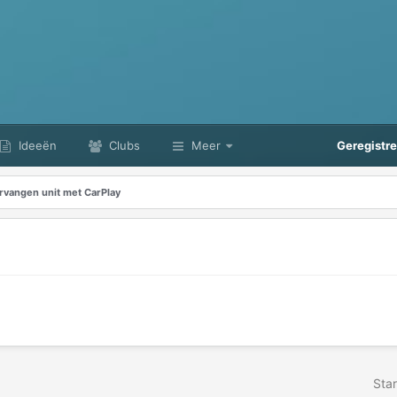
Ideeën
Clubs
Meer
Geregistr
rvangen unit met CarPlay
Star