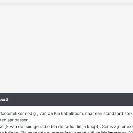
past)
erloopstekker nodig , van de Kia kabelboom, naar een standaard ste
ten aanpassen.
kelijk van de huidige radio (en de radio die je koopt). Soms zijn er 
e krijgen. Zie handelding:
https://www.handleidi.ng/kia/sportage-2