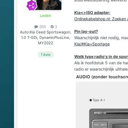
Kia<>ISO adapter:
Leden
Onlinekabelshop.nl: Zoeken 
260
3
Pin lay-out?
Auto:
Kia Ceed Sportswagon,
Waarschijnlijk niet nodig, ma
1.0 T-GDi, DynamicPlusLine,
MY2022
Kia/#Kia+Sportage
1 Auto
Welk type radio's in de spo
Als ik hoofdstuk 5 van de ha
radio er waarschijnlijk uithale