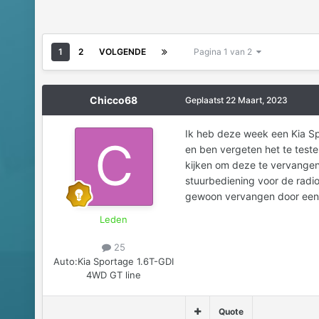
1
2
VOLGENDE
Pagina 1 van 2
Chicco68
Geplaatst
22 Maart, 2023
Ik heb deze week een Kia Sp
en ben vergeten het te teste
kijken om deze te vervangen
stuurbediening voor de radio
gewoon vervangen door een
Leden
25
Auto:
Kia Sportage 1.6T-GDI
4WD GT line
Quote