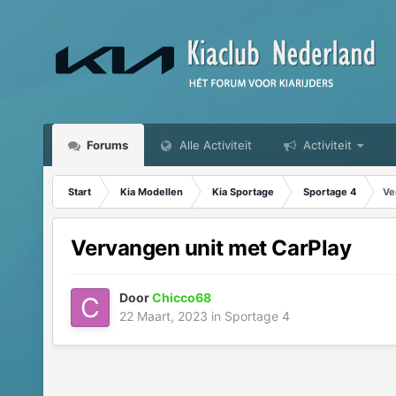
Forums
Alle Activiteit
Activiteit
Start
Kia Modellen
Kia Sportage
Sportage 4
Ve
Vervangen unit met CarPlay
Door
Chicco68
22 Maart, 2023
in
Sportage 4