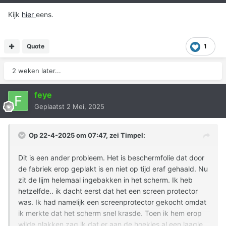
Kijk
hier
eens.
Quote
1
2 weken later...
feye
Geplaatst
2 Mei, 2025
Op 22-4-2025 om 07:47, zei
Timpel
:
Dit is een ander probleem. Het is beschermfolie dat door
de fabriek erop geplakt is en niet op tijd eraf gehaald. Nu
zit de lijm helemaal ingebakken in het scherm. Ik heb
hetzelfde.. ik dacht eerst dat het een screen protector
was. Ik had namelijk een screenprotector gekocht omdat
ik merkte dat het scherm snel krasde. Toen ik hem erop
wilde plakken zag ik dat er aan de hoekjes al een laagje