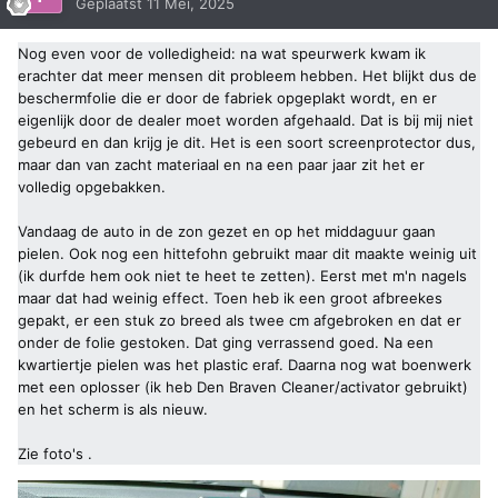
Geplaatst
11 Mei, 2025
Nog even voor de volledigheid: na wat speurwerk kwam ik
erachter dat meer mensen dit probleem hebben. Het blijkt dus de
beschermfolie die er door de fabriek opgeplakt wordt, en er
eigenlijk door de dealer moet worden afgehaald. Dat is bij mij niet
gebeurd en dan krijg je dit. Het is een soort screenprotector dus,
maar dan van zacht materiaal en na een paar jaar zit het er
volledig opgebakken.
Vandaag de auto in de zon gezet en op het middaguur gaan
pielen. Ook nog een hittefohn gebruikt maar dit maakte weinig uit
(ik durfde hem ook niet te heet te zetten). Eerst met m'n nagels
maar dat had weinig effect. Toen heb ik een groot afbreekes
gepakt, er een stuk zo breed als twee cm afgebroken en dat er
onder de folie gestoken. Dat ging verrassend goed. Na een
kwartiertje pielen was het plastic eraf. Daarna nog wat boenwerk
met een oplosser (ik heb Den Braven Cleaner/activator gebruikt)
en het scherm is als nieuw.
Zie foto's .