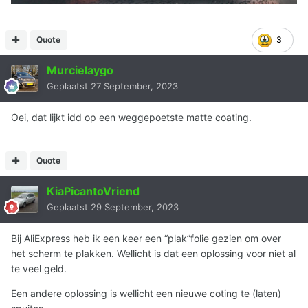
Quote
3
Murcielaygo
Geplaatst
27 September, 2023
Oei, dat lijkt idd op een weggepoetste matte coating.
Quote
KiaPicantoVriend
Geplaatst
29 September, 2023
Bij AliExpress heb ik een keer een “plak”folie gezien om over
het scherm te plakken. Wellicht is dat een oplossing voor niet al
te veel geld.
Een andere oplossing is wellicht een nieuwe coting te (laten)