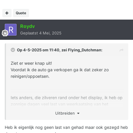
Quote
Roydv
Geplaatst
4 Mei, 2025
Op 4-5-2025 om 11:40, zei
Flying_Dutchman
:
Ziet er weer knap uit!
Voordat ik de auto ga verkopen ga ik dat zeker zo
reinigen/oppoetsen.
Iets anders, die zilveren rand onder het display, ik heb op
zonnige dagen veel last van weerkaatsing van het
zonlicht. Bij pech weerkaatst de zon recht in je ogen.
Uitbreiden
Daarom heb ik daar zwarte tape op geplakt. Werkt prima.
Heb ik eigenlijk nog geen last van gehad maar ook gezegd heb