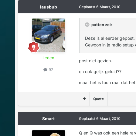
lausbub
Geplaatst
6 Maart, 2010
patten zei:
Deze is al eerder gepost.
Gewoon in je radio setup 
Leden
post niet gezien.
92
en ook gelijk geluid??
maar het is toch raar dat het 
Quote
Smart
Geplaatst
6 Maart, 2010
Q en Q was ook een hele rare s