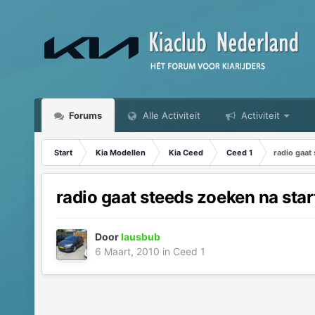
Forums
Alle Activiteit
Activiteit
Start
Kia Modellen
Kia Ceed
Ceed 1
radio gaat
radio gaat steeds zoeken na star
Door
lausbub
6 Maart, 2010
in
Ceed 1