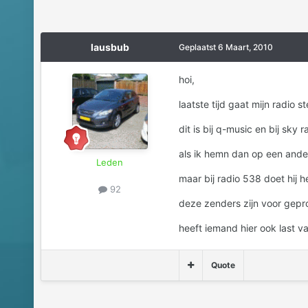
lausbub
Geplaatst
6 Maart, 2010
hoi,
laatste tijd gaat mijn radio
dit is bij q-music en bij sky r
als ik hemn dan op een ander
Leden
maar bij radio 538 doet hij he
92
deze zenders zijn voor gep
heeft iemand hier ook last v
Quote