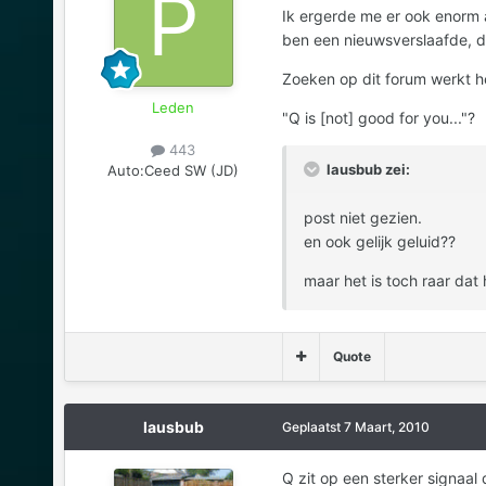
Ik ergerde me er ook enorm aa
ben een nieuwsverslaafde, du
Zoeken op dit forum werkt he
Leden
"Q is [not] good for you..."?
443
lausbub zei:
Auto:
Ceed SW (JD)
post niet gezien.
en ook gelijk geluid??
maar het is toch raar dat h
Quote
lausbub
Geplaatst
7 Maart, 2010
Q zit op een sterker signaal 