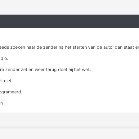
 steeds zoeken naar de zender na het starten van de auto. dan staat e
adio.
e zender zet en weer terug doet hij het wel .
t niet.
rogrameerd.
an