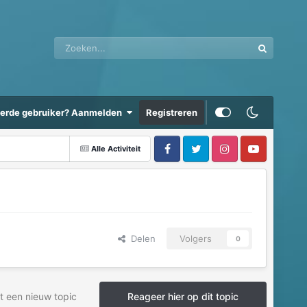
eerde gebruiker? Aanmelden
Registreren
Alle Activiteit
Delen
Volgers
0
t een nieuw topic
Reageer hier op dit topic