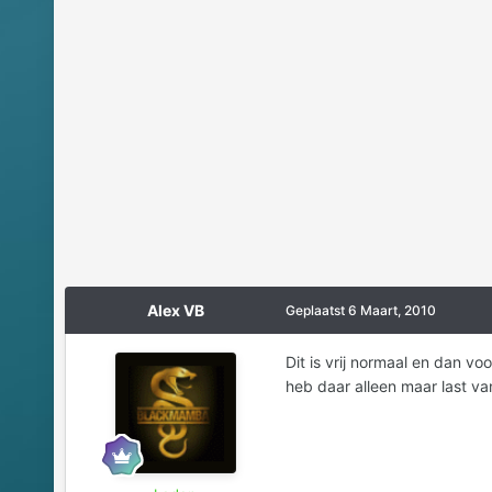
Alex VB
Geplaatst
6 Maart, 2010
Dit is vrij normaal en dan vo
heb daar alleen maar last va