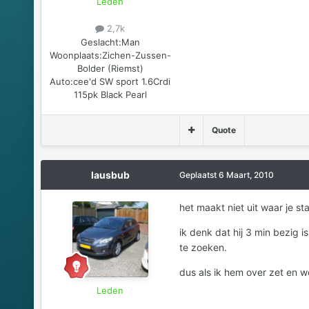
Leden
2,7k
Geslacht:
Man
Woonplaats:
Zichen-Zussen-
Bolder (Riemst)
Auto:
cee'd SW sport 1.6Crdi
115pk Black Pearl
Quote
lausbub
Geplaatst
6 Maart, 2010
het maakt niet uit waar je s
ik denk dat hij 3 min bezig 
te zoeken.
dus als ik hem over zet en we
Leden