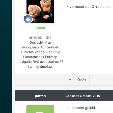
Ik vermoed dat Q-radio een 
Leden
10,5k
1
Geslacht:
Man
Woonplaats:
Achterhoek
Auto:
Kia Venga X-ecutive
Panoramadak Fullmap
navigatie RVS accessoires 17
inch lichtmetaal
Quote
patten
Geplaatst
6 Maart, 2010
Ja, meteen geluid.