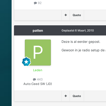
92
Quote
patten
Geplaatst
6 Maart, 2010
Deze is al eerder gepost.
Gewoon in je radio setup de 
Leden
443
Auto:
Ceed SW (JD)
Quote