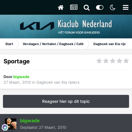
Start
Verslagen / Verhalen / Dagboek / Café
Dagboek van Kia rijders
Sportage
Door
bigwade
27 Maart, 2010
in
Dagboek van Kia rijders
Reageer hier op dit topic
bigwade
Geplaatst
27 Maart, 2010