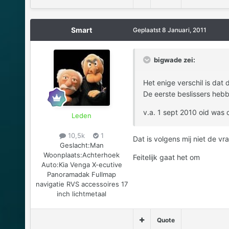
Smart
Geplaatst
8 Januari, 2011
bigwade zei:
Het enige verschil is da
De eerste beslissers heb
v.a. 1 sept 2010 oid was 
Leden
10,5k
1
Dat is volgens mij niet de vr
Geslacht:
Man
Woonplaats:
Achterhoek
Feitelijk gaat het om
Auto:
Kia Venga X-ecutive
Panoramadak Fullmap
navigatie RVS accessoires 17
inch lichtmetaal
Quote