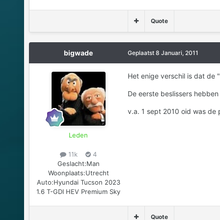
Quote
bigwade
Geplaatst
8 Januari, 2011
Het enige verschil is dat d
De eerste beslissers hebben
v.a. 1 sept 2010 oid was de 
Leden
11k
4
Geslacht:
Man
Woonplaats:
Utrecht
Auto:
Hyundai Tucson 2023
1.6 T-GDI HEV Premium Sky
Quote