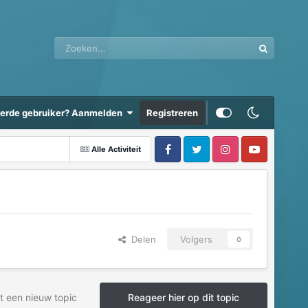
eerde gebruiker? Aanmelden
Registreren
Alle Activiteit
Delen
Volgers
0
t een nieuw topic
Reageer hier op dit topic