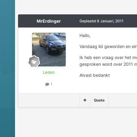
MrErdinger
Geplaatst
8 Januari, 2011
Hallo,
Vandaag lid geworden en eind 
Ik heb een vraag over het m
gesproken word over 2011 mod
Leden
Alvast bedankt
1
Quote