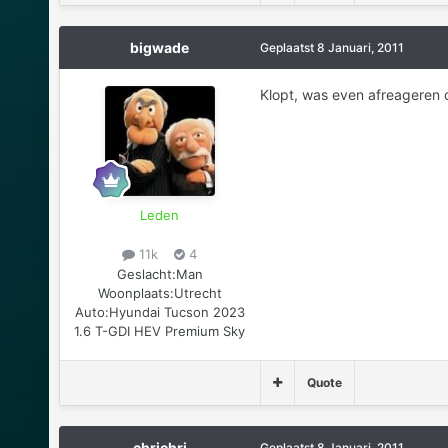
bigwade
Geplaatst
8 Januari, 2011
Klopt, was even afreageren o
Leden
11k
4
Geslacht:
Man
Woonplaats:
Utrecht
Auto:
Hyundai Tucson 2023
1.6 T-GDI HEV Premium Sky
Quote
chrichri
Geplaatst
8 Januari, 2011