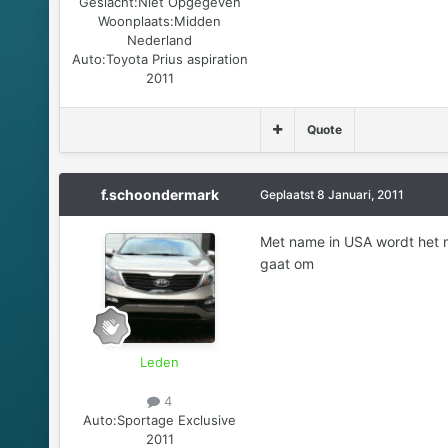
Geslacht:
Niet Opgegeven
Woonplaats:
Midden
Nederland
Auto:
Toyota Prius aspiration
2011
Quote
f.schoondermark
Geplaatst
8 Januari, 2011
Met name in USA wordt het 
gaat om
Leden
4
Auto:
Sportage Exclusive
2011