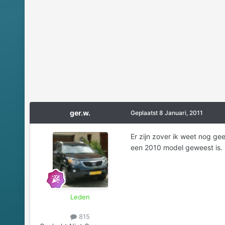
ger.w.
Geplaatst
8 Januari, 2011
Er zijn zover ik weet nog gee
een 2010 model geweest is. 
Leden
815