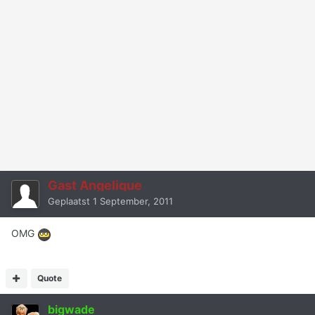
Gast Angelique
Geplaatst
1 September, 2011
OMG
Quote
bigwade