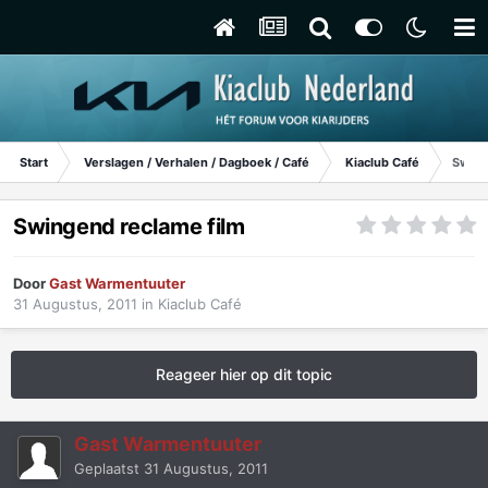
Start
Verslagen / Verhalen / Dagboek / Café
Kiaclub Café
Swing
Swingend reclame film
Door
Gast Warmentuuter
31 Augustus, 2011
in
Kiaclub Café
Reageer hier op dit topic
Gast Warmentuuter
Geplaatst
31 Augustus, 2011