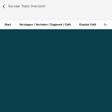
Ga naar Topic Overzicht
Start
Verslagen / Verhalen / Dagboek / Café
Kiaclub Café
Swing