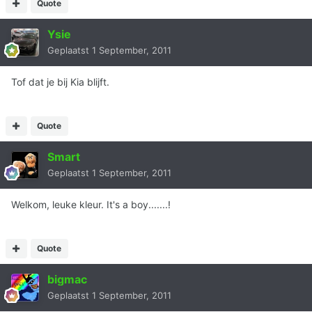
Quote
Ysie
Geplaatst
1 September, 2011
Tof dat je bij Kia blijft.
Quote
Smart
Geplaatst
1 September, 2011
Welkom, leuke kleur. It's a boy.......!
Quote
bigmac
Geplaatst
1 September, 2011