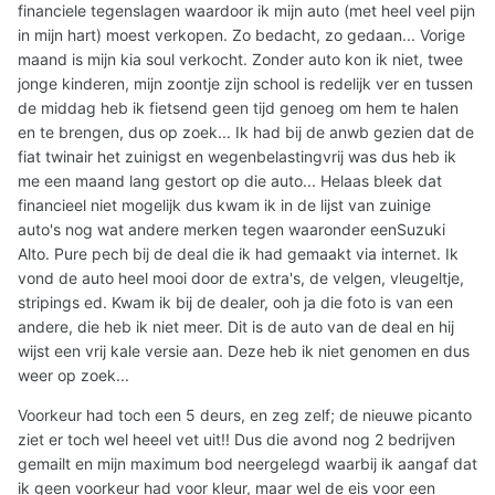
financiele tegenslagen waardoor ik mijn auto (met heel veel pijn
in mijn hart) moest verkopen. Zo bedacht, zo gedaan... Vorige
maand is mijn kia soul verkocht. Zonder auto kon ik niet, twee
jonge kinderen, mijn zoontje zijn school is redelijk ver en tussen
de middag heb ik fietsend geen tijd genoeg om hem te halen
en te brengen, dus op zoek... Ik had bij de anwb gezien dat de
fiat twinair het zuinigst en wegenbelastingvrij was dus heb ik
me een maand lang gestort op die auto... Helaas bleek dat
financieel niet mogelijk dus kwam ik in de lijst van zuinige
auto's nog wat andere merken tegen waaronder eenSuzuki
Alto. Pure pech bij de deal die ik had gemaakt via internet. Ik
vond de auto heel mooi door de extra's, de velgen, vleugeltje,
stripings ed. Kwam ik bij de dealer, ooh ja die foto is van een
andere, die heb ik niet meer. Dit is de auto van de deal en hij
wijst een vrij kale versie aan. Deze heb ik niet genomen en dus
weer op zoek...
Voorkeur had toch een 5 deurs, en zeg zelf; de nieuwe picanto
ziet er toch wel heeel vet uit!! Dus die avond nog 2 bedrijven
gemailt en mijn maximum bod neergelegd waarbij ik aangaf dat
ik geen voorkeur had voor kleur, maar wel de eis voor een