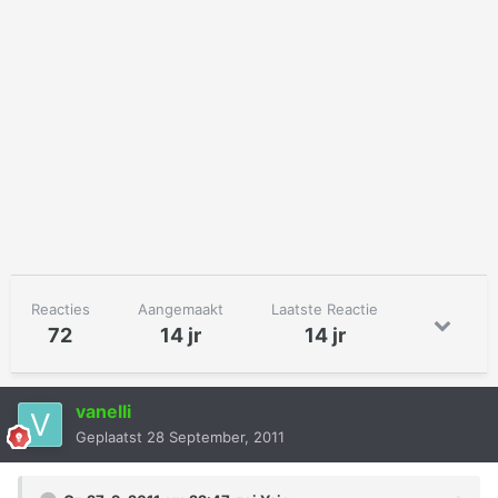
Reacties
Aangemaakt
Laatste Reactie
72
14 jr
14 jr
vanelli
Geplaatst
28 September, 2011