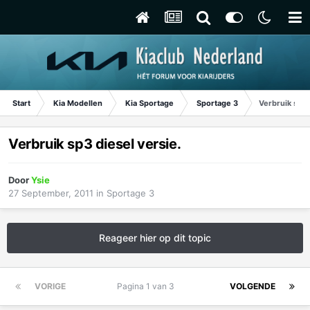
Start
Kia Modellen
Kia Sportage
Sportage 3
Verbruik sp3 
Verbruik sp3 diesel versie.
Door
Ysie
27 September, 2011
in
Sportage 3
Reageer hier op dit topic
VORIGE
Pagina 1 van 3
VOLGENDE