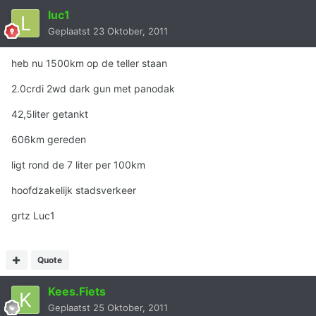
luc1
Geplaatst
23 Oktober, 2011
heb nu 1500km op de teller staan
2.0crdi 2wd dark gun met panodak
42,5liter getankt
606km gereden
ligt rond de 7 liter per 100km
hoofdzakelijk stadsverkeer
grtz Luc1
Quote
Kees.Fiets
Geplaatst
25 Oktober, 2011