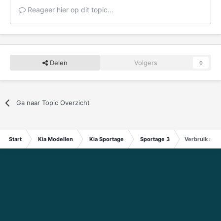
Reageer hier op dit topic...
Delen
Volgers
0
Ga naar Topic Overzicht
Start
Kia Modellen
Kia Sportage
Sportage 3
Verbruik sp3 