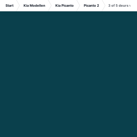
Start
Kia Modellen
Kia Picanto
Picanto 2
3 of 5 deurs vra