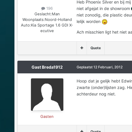
Heb Phoenix Silver en bij mij
196
niet afgejat in de showroom
Geslacht:
Man
niet zonodig, die plastic de
Woonplaats:
Noord-Holland
lelijk worden
Auto:
Kia Sportage 1.6 GDI X-
ecutive
Ach misschien ligt het niet 
Quote
Gast Breda1912
Geplaatst
12 Februari, 2012
Hoop dat je gelijk hebt Edwi
zwarte (onder)lijsten zag. Hi
achterdeur nog niet.
Gasten
Quote