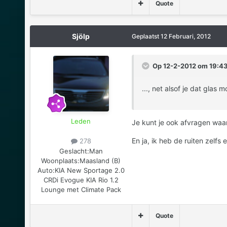
Quote
Sjölp
Geplaatst
12 Februari, 2012
Op 12-2-2012 om 19:43,
..., net alsof je dat glas
Leden
Je kunt je ook afvragen waar
En ja, ik heb de ruiten zelf
278
Geslacht:
Man
Woonplaats:
Maasland (B)
Auto:
KIA New Sportage 2.0
CRDi Evogue KIA Rio 1.2
Lounge met Climate Pack
Quote