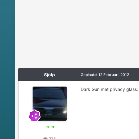
Sjölp
Geplaatst
12 Februari, 2012
Dark Gun met privacy glass
Leden
278