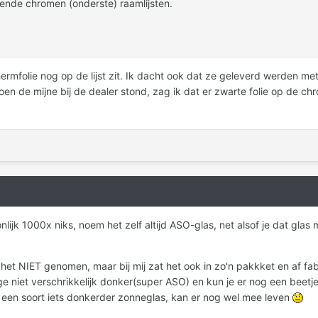
pende chromen (onderste) raamlijsten.
rmfolie nog op de lijst zit. Ik dacht ook dat ze geleverd werden met 
n de mijne bij de dealer stond, zag ik dat er zwarte folie op de chr
nlijk 1000x niks, noem het zelf altijd ASO-glas, net alsof je dat gla
het NIET genomen, maar bij mij zat het ook in zo'n pakkket en af fabri
ge niet verschrikkelijk donker(super ASO) en kun je er nog een beetje n
s een soort iets donkerder zonneglas, kan er nog wel mee leven