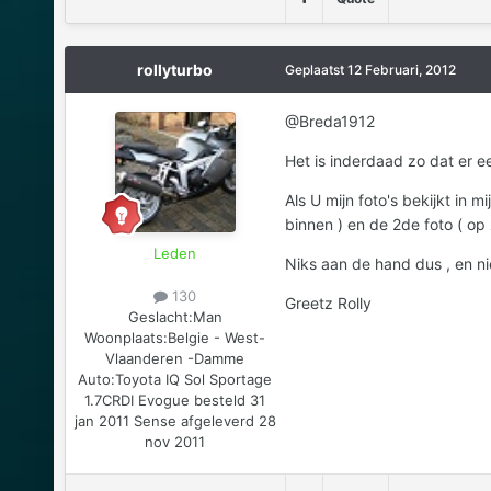
rollyturbo
Geplaatst
12 Februari, 2012
@Breda1912
Het is inderdaad zo dat er e
Als U mijn foto's bekijkt in m
binnen ) en de 2de foto ( op 
Leden
Niks aan de hand dus , en ni
130
Greetz Rolly
Geslacht:
Man
Woonplaats:
Belgie - West-
Vlaanderen -Damme
Auto:
Toyota IQ Sol Sportage
1.7CRDI Evogue besteld 31
jan 2011 Sense afgeleverd 28
nov 2011