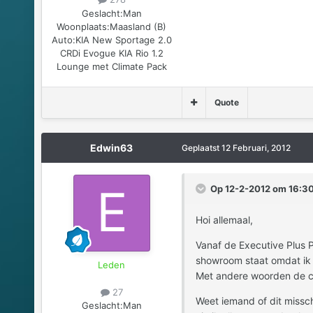
Geslacht:
Man
Woonplaats:
Maasland (B)
Auto:
KIA New Sportage 2.0
CRDi Evogue KIA Rio 1.2
Lounge met Climate Pack
Quote
Edwin63
Geplaatst
12 Februari, 2012
Op 12-2-2012 om 16:30
Hoi allemaal,
Vanaf de Executive Plus Pa
showroom staat omdat ik h
Leden
Met andere woorden de chr
27
Weet iemand of dit missch
Geslacht:
Man