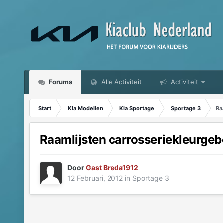
Forums
Alle Activiteit
Activiteit
Start
Kia Modellen
Kia Sportage
Sportage 3
Ra
Raamlijsten carrosseriekleurge
Door
Gast Breda1912
12 Februari, 2012
in
Sportage 3