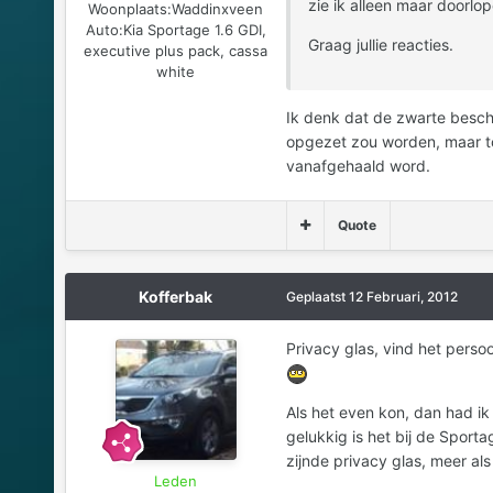
zie ik alleen maar doorlo
Woonplaats:
Waddinxveen
Auto:
Kia Sportage 1.6 GDI,
Graag jullie reacties.
executive plus pack, cassa
white
Ik denk dat de zwarte besche
opgezet zou worden, maar toe
vanafgehaald word.
Quote
Kofferbak
Geplaatst
12 Februari, 2012
Privacy glas, vind het persoo
Als het even kon, dan had ik 
gelukkig is het bij de Sporta
zijnde privacy glas, meer al
Leden