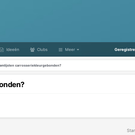
Ideeën
Clubs
Meer
Geregistr
amlijsten carrosseriekleurgebonden?
bonden?
Star