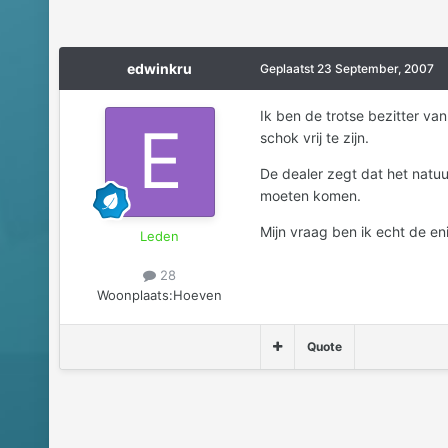
edwinkru
Geplaatst
23 September, 2007
Ik ben de trotse bezitter va
schok vrij te zijn.
De dealer zegt dat het natuu
moeten komen.
Mijn vraag ben ik echt de en
Leden
28
Woonplaats:
Hoeven
Quote