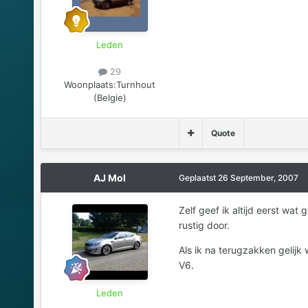
Leden
29
Woonplaats:
Turnhout
(Belgie)
Quote
AJ Mol
Geplaatst
26 September, 2007
Zelf geef ik altijd eerst wat
rustig door.
Als ik na terugzakken gelijk
V6.
Leden