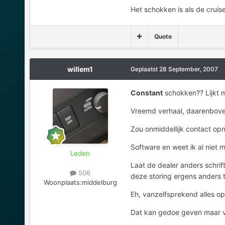
Het schokken is als de cruis
Quote
willem1
Geplaatst
28 September, 2007
Constant
schokken?? Lijkt me
Vreemd verhaal, daarenboven ve
Zou onmiddellijk contact opn
Software en weet ik al niet m
Leden
Laat de dealer anders schrif
506
deze storing ergens anders 
Woonplaats:
middelburg
Eh, vanzelfsprekend alles op 
Dat kan gedoe geven maar v