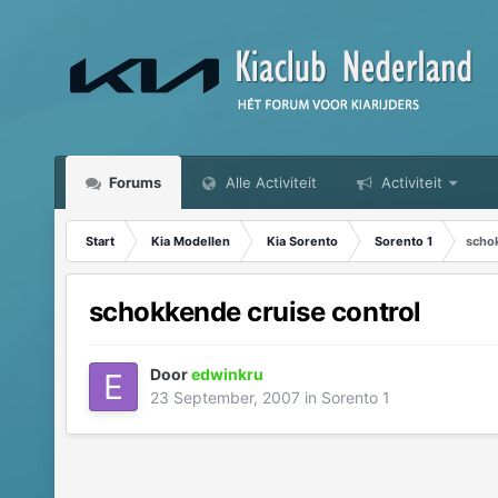
Forums
Alle Activiteit
Activiteit
Start
Kia Modellen
Kia Sorento
Sorento 1
schok
schokkende cruise control
Door
edwinkru
23 September, 2007
in
Sorento 1