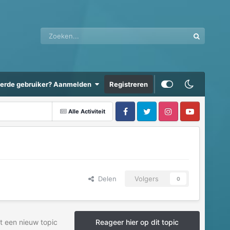
eerde gebruiker? Aanmelden
Registreren
Alle Activiteit
Delen
Volgers
0
t een nieuw topic
Reageer hier op dit topic