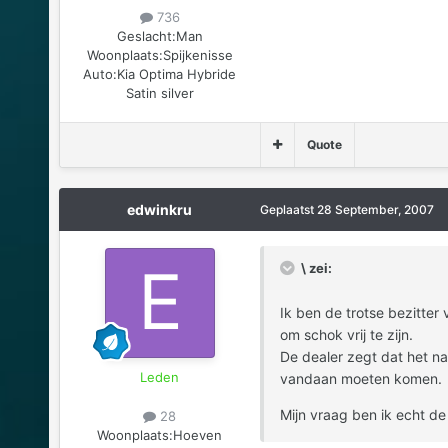
736
Geslacht:
Man
Woonplaats:
Spijkenisse
Auto:
Kia Optima Hybride
Satin silver
Quote
edwinkru
Geplaatst
28 September, 2007
\ zei:
Ik ben de trotse bezitter
om schok vrij te zijn.
De dealer zegt dat het na
Leden
vandaan moeten komen.
Mijn vraag ben ik echt de
28
Woonplaats:
Hoeven