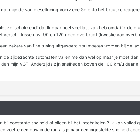
 dat mijn de van dieseltuning voorziene Sorento het bruuske reager
 niet zo 'schokkend' dat ik daar heel veel last van heb omdat ik de c
et verschil tussen bv. 90 en 120 goed overbrugt (kwestie van overb
 een zekere van fine tuning uitgevoerd zou moeten worden bij de la
S en de zijdezachte automaten vallen me dan wel op maar je moet da
 dan mijn VGT. Anderzijds zijn snelheden boven de 100 km/u daar al 
 bij constante snelheid of alleen bij het inschakelen ? Ik kan volledig
len voel je een duw in de rug als je naar een ingestelde snelheid accel