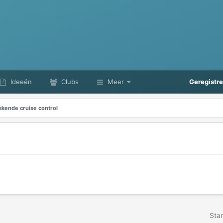
Ideeën
Clubs
Meer
Geregistr
kende cruise control
Star