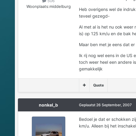
506
Woonplaats:
middelburg
Heb overigens wel de indruk
teveel gezegd-
Al met al is het nu ook weer
is) op 125 km/u en de bak h
Maar ben met je eens dat er
Ik rij nog wel eens in de U
toch weer heel een andere is
gemakkelijk
Quote
nonkel_b
Geplaatst
26 September, 2007
Bedoel je dat er schokken zijn
km/u. Alleen bij het inschake