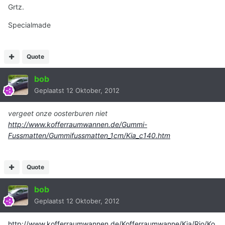
Grtz.
Specialmade
Quote
bob
Geplaatst
12 Oktober, 2012
vergeet onze oosterburen niet
http://www.kofferraumwannen.de/Gummi-
Fussmatten/Gummifussmatten_1cm/Kia_c140.htm
Quote
bob
Geplaatst
12 Oktober, 2012
http://www.kofferraumwannen.de/Kofferraumwanne/Kia/Rio/Ko