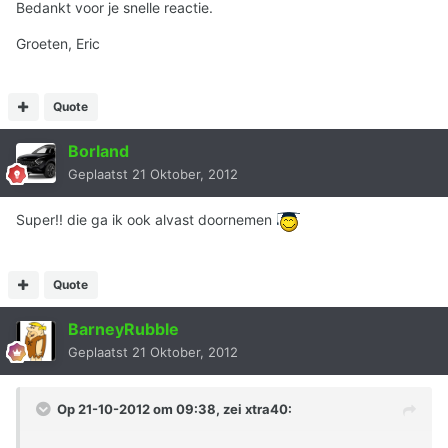
Bedankt voor je snelle reactie.
Groeten, Eric
Quote
Borland
Geplaatst
21 Oktober, 2012
Super!! die ga ik ook alvast doornemen
Quote
BarneyRubble
Geplaatst
21 Oktober, 2012
Op 21-10-2012 om 09:38, zei xtra40: