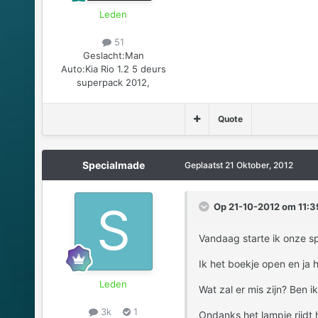
Leden
51
Geslacht:
Man
Auto:
Kia Rio 1.2 5 deurs
superpack 2012,
Quote
Specialmade
Geplaatst
21 Oktober, 2012
Op 21-10-2012 om 11:39
Vandaag starte ik onze s
Ik het boekje open en ja
Leden
Wat zal er mis zijn? Ben 
3k
1
Ondanks het lampje rijdt h