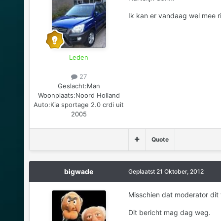
Ik kan er vandaag wel mee r
Leden
27
Geslacht:
Man
Woonplaats:
Noord Holland
Auto:
Kia sportage 2.0 crdi uit
2005
Quote
bigwade
Geplaatst
21 Oktober, 2012
Misschien dat moderator dit 
Dit bericht mag dag weg.