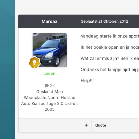
Marsaz
Geplaatst
21 Oktober, 2012
Vandaag starte ik onze spor
Ik het boekje open en ja ho
Wat zal er mis zijn? Ben ik 
Ondanks het lampje rijdt hij 
Leden
Help!!!
27
Geslacht:
Man
Woonplaats:
Noord Holland
Auto:
Kia sportage 2.0 crdi uit
2005
Quote