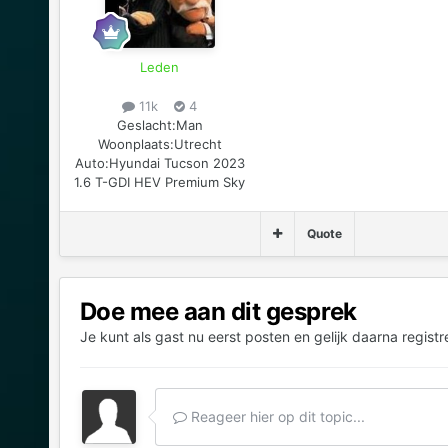
Leden
11k
4
Geslacht:
Man
Woonplaats:
Utrecht
Auto:
Hyundai Tucson 2023
1.6 T-GDI HEV Premium Sky
Quote
Doe mee aan dit gesprek
Je kunt als gast nu eerst posten en gelijk daarna registr
Reageer hier op dit topic...