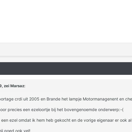
, zei Marsaz:
portage crdi uit 2005 en Brande het lampje Motormanagenent en che
 hoor precies een ezeloortje bij het bovengenoemde onderwerp:-(
ik een ezel omdat ik hem heb gekocht en de vorige eigenaar er ook al 
ij goed ook vel!