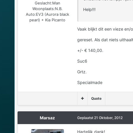
Geslacht:
Man
Woonplaats:
N.B.
Help!!!
Auto:
EV3 (Aurora black
pearl) + Kia Picanto
Vaak blijkt dit een vieze en
gereset. Als dat niets uithaa
+/- € 140,00.
Suc6
Grtz.
Specialmade
Quote
Marsaz
Geplaatst
21 Oktober, 2012
Hartelijk dank!