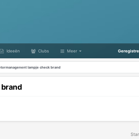
Ideeën
Clubs
Meer
Geregistr
tormanagenent lampje check brand
 brand
Star