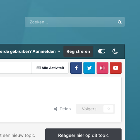
eerde gebruiker? Aanmelden
Registreren
Alle Activiteit
Delen
Volgers
0
t een nieuw topic
Reageer hier op dit topic