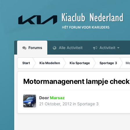
Forums
Alle Activiteit
Activiteit
Start
Kia Modellen
Kia Sportage
Sportage 3
Mo
Motormanagenent lampje check
Door
Marsaz
21 Oktober, 2012
in
Sportage 3