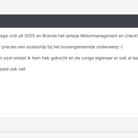
tage crdi uit 2005 en Brande het lampje Motormanagenent en check
or precies een ezeloortje bij het bovengenoemde onderwerp:-(
een ezel omdat ik hem heb gekocht en de vorige eigenaar er ook al las
goed ook vel!