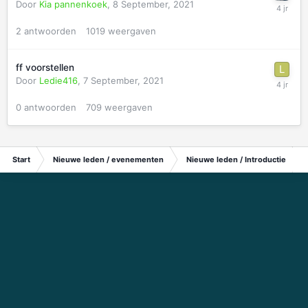
Door
Kia pannenkoek
,
8 September, 2021
2
antwoorden
1019
weergaven
ff voorstellen
Door
Ledie416
,
7 September, 2021
0
antwoorden
709
weergaven
Start
Nieuwe leden / evenementen
Nieuwe leden / Introductie