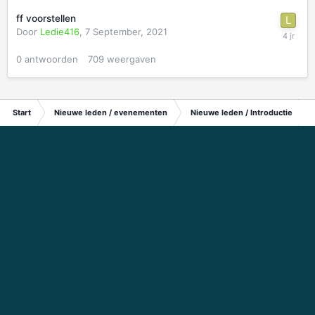
ff voorstellen
Door
Ledie416
,
7 September, 2021
0
antwoorden
709
weergaven
Start
Nieuwe leden / evenementen
Nieuwe leden / Introductie