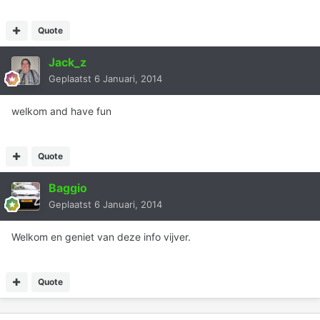
Quote
Jack_z
Geplaatst
6 Januari, 2014
welkom and have fun
Quote
Baggio
Geplaatst
6 Januari, 2014
Welkom en geniet van deze info vijver.
Quote