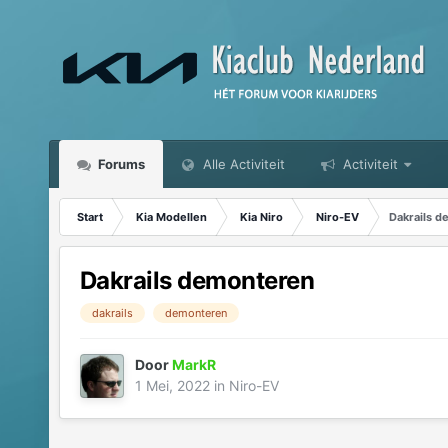
Forums
Alle Activiteit
Activiteit
Start
Kia Modellen
Kia Niro
Niro-EV
Dakrails 
Dakrails demonteren
dakrails
demonteren
Door
MarkR
1 Mei, 2022
in
Niro-EV