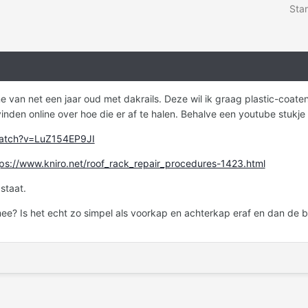
Star
 van net een jaar oud met dakrails. Deze wil ik graag plastic-coaten.
vinden online over hoe die er af te halen. Behalve een youtube stuk
watch?v=LuZ154EP9JI
tps://www.kniro.net/roof_rack_repair_procedures-1423.html
staat.
ee? Is het echt zo simpel als voorkap en achterkap eraf en dan de 