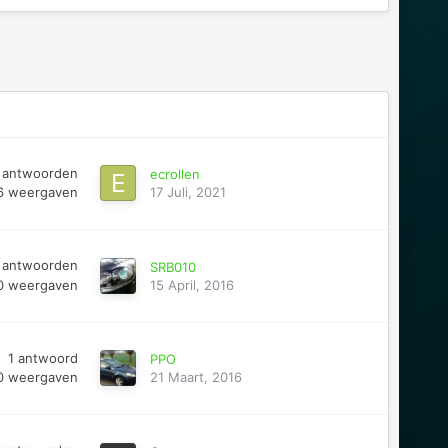
antwoorden
ecrollen
6
weergaven
17 Juli, 2021
antwoorden
SRB010
0
weergaven
15 April, 2016
1
antwoord
PPO
0
weergaven
21 Maart, 2016