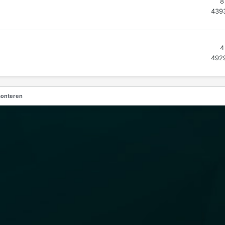
8
439
4
492
monteren