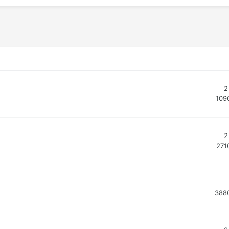
2
109
2
271
388