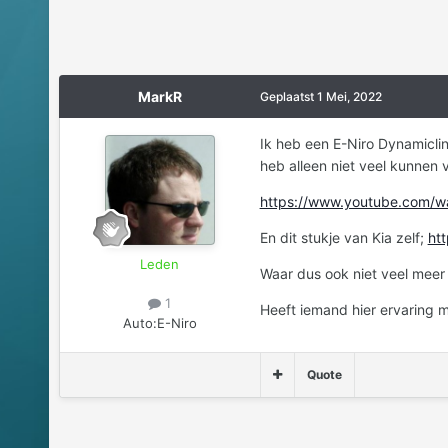
MarkR
Geplaatst
1 Mei, 2022
Ik heb een E-Niro Dynamicline
heb alleen niet veel kunnen 
https://www.youtube.com/
En dit stukje van Kia zelf;
ht
Leden
Waar dus ook niet veel meer 
1
Heeft iemand hier ervaring m
Auto:
E-Niro
Quote