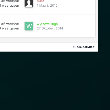
antwoorden
Gast
3
weergaven
1 Maart, 2016
antwoorden
wytzevellinga
9
weergaven
27 Oktober, 2014
Alle Activiteit