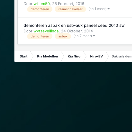
Door
willem50
,
26 Februari, 2016
(en 1 meer)
demonteren
raamschakelaar
demonteren asbak en usb-aux paneel ceed 2010 sw
Door
wytzevellinga
,
24 Oktober, 2014
(en 7 meer)
demonteren
asbak
Start
Kia Modellen
Kia Niro
Niro-EV
Dakrails de