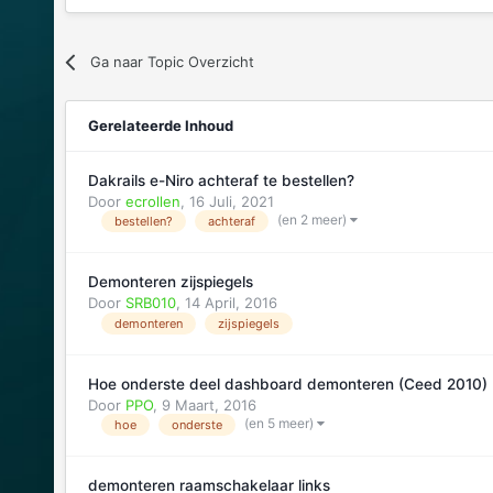
Ga naar Topic Overzicht
Gerelateerde Inhoud
Dakrails e-Niro achteraf te bestellen?
Door
ecrollen
,
16 Juli, 2021
(en 2 meer)
bestellen?
achteraf
Demonteren zijspiegels
Door
SRB010
,
14 April, 2016
demonteren
zijspiegels
Hoe onderste deel dashboard demonteren (Ceed 2010)
Door
PPO
,
9 Maart, 2016
(en 5 meer)
hoe
onderste
demonteren raamschakelaar links