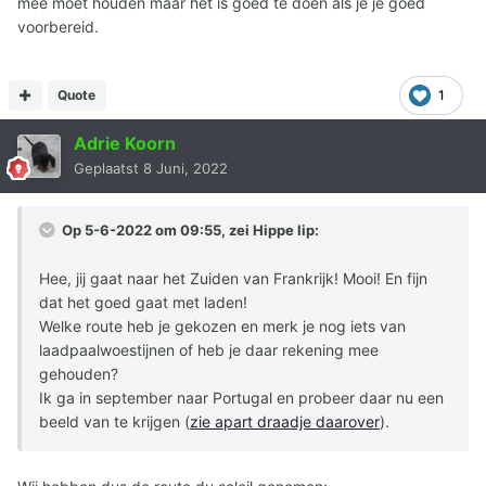
mee moet houden maar het is goed te doen als je je goed
voorbereid.
Quote
1
Adrie Koorn
Geplaatst
8 Juni, 2022
Op 5-6-2022 om 09:55, zei
Hippe lip
:
Hee, jij gaat naar het Zuiden van Frankrijk! Mooi! En fijn
dat het goed gaat met laden!
Welke route heb je gekozen en merk je nog iets van
laadpaalwoestijnen of heb je daar rekening mee
gehouden?
Ik ga in september naar Portugal en probeer daar nu een
beeld van te krijgen (
zie apart draadje daarover
).