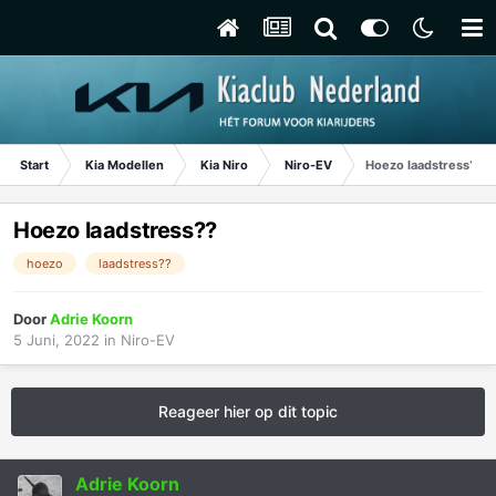
Start
Kia Modellen
Kia Niro
Niro-EV
Hoezo laadstress??
Hoezo laadstress??
hoezo
laadstress??
Door
Adrie Koorn
5 Juni, 2022
in
Niro-EV
Reageer hier op dit topic
Adrie Koorn