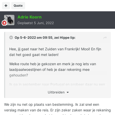
Quote
Adrie Koorn
Geplaatst
5 Juni, 2022
Op 5-6-2022 om 09:55, zei
Hippe lip
:
Hee, jij gaat naar het Zuiden van Frankrijk! Mooi! En fijn
dat het goed gaat met laden!
Welke route heb je gekozen en merk je nog iets van
laadpaalwoestijnen of heb je daar rekening mee
gehouden?
Ik ga in september naar Portugal en probeer daar nu een
beeld van te krijgen (
zie apart draadje daarover
).
Uitbreiden
We zijn nu net op plaats van bestemming. Ik zal snel een
verslag maken van de reis. Er zijn zeker zaken waar je rekening