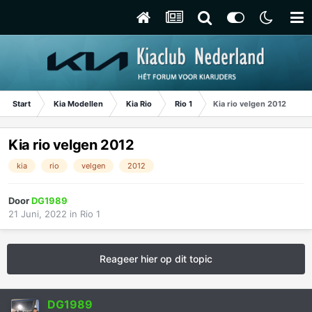
Start
Kia Modellen
Kia Rio
Rio 1
Kia rio velgen 2012
Kia rio velgen 2012
kia
rio
velgen
2012
Door
DG1989
21 Juni, 2022
in
Rio 1
Reageer hier op dit topic
DG1989