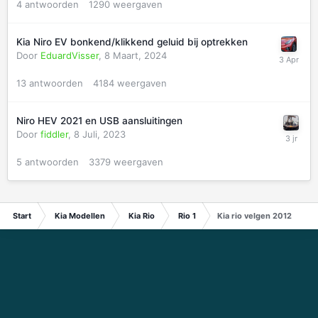
4
antwoorden
1290
weergaven
Kia Niro EV bonkend/klikkend geluid bij optrekken
Door
EduardVisser
,
8 Maart, 2024
13
antwoorden
4184
weergaven
Niro HEV 2021 en USB aansluitingen
Door
fiddler
,
8 Juli, 2023
5
antwoorden
3379
weergaven
Start
Kia Modellen
Kia Rio
Rio 1
Kia rio velgen 2012