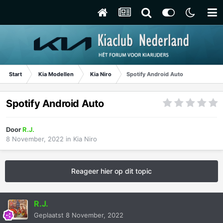
Start
Kia Modellen
Kia Niro
Spotify Android Auto
Spotify Android Auto
Door
R.J.
8 November, 2022
in
Kia Niro
Reageer hier op dit topic
R.J.
Geplaatst
8 November, 2022