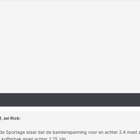
, zei
Rick
:
e Sportage staat dat de bandenspanning voor en achter 2.4 moet zi
n kofferbak moet achter 2.75 zijn.