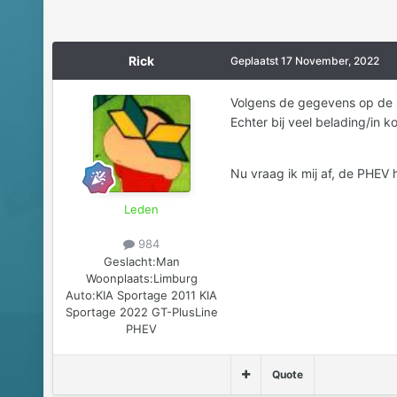
Rick
Geplaatst
17 November, 2022
Volgens de gegevens op de S
Echter bij veel belading/in k
Nu vraag ik mij af, de PHEV
Leden
984
Geslacht:
Man
Woonplaats:
Limburg
Auto:
KIA Sportage 2011 KIA
Sportage 2022 GT-PlusLine
PHEV
Quote