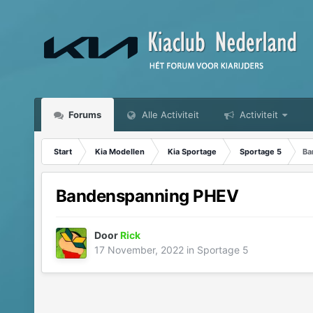
Forums
Alle Activiteit
Activiteit
Start
Kia Modellen
Kia Sportage
Sportage 5
Ba
Bandenspanning PHEV
Door
Rick
17 November, 2022
in
Sportage 5