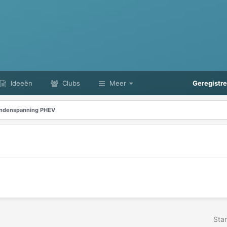
Ideeën
Clubs
Meer
Geregistr
ndenspanning PHEV
Star