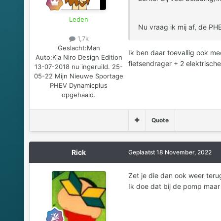
Leden
Nu vraag ik mij af, de P
1,7k
Geslacht:
Man
Ik ben daar toevallig ook mee
Auto:
Kia Niro Design Edition
fietsendrager + 2 elektrische
13-07-2018 nu ingeruild. 25-
05-22 Mijn Nieuwe Sportage
PHEV Dynamicplus
opgehaald.
Quote
Rick
Geplaatst
18 November, 2022
Zet je die dan ook weer ter
Ik doe dat bij de pomp maar d