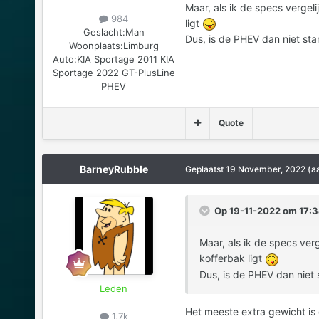
Maar, als ik de specs vergel
984
ligt
Geslacht:
Man
Dus, is de PHEV dan niet sta
Woonplaats:
Limburg
Auto:
KIA Sportage 2011 KIA
Sportage 2022 GT-PlusLine
PHEV
Quote
BarneyRubble
Geplaatst
19 November, 2022
(a
Op 19-11-2022 om 17:3
Maar, als ik de specs ver
kofferbak ligt
Dus, is de PHEV dan niet 
Leden
Het meeste extra gewicht is
1,7k