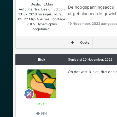
Geslacht:
Man
De hoogspanningsaccu is
Auto:
Kia Niro Design Edition
uitgebalanceerde gewich
13-07-2018 nu ingeruild. 25-
05-22 Mijn Nieuwe Sportage
19 November, 2022
aangepas
PHEV Dynamicplus
opgehaald.
Quote
Rick
Geplaatst
20 November, 2022
Oh dat wist ik niet, dus dan
Leden
984