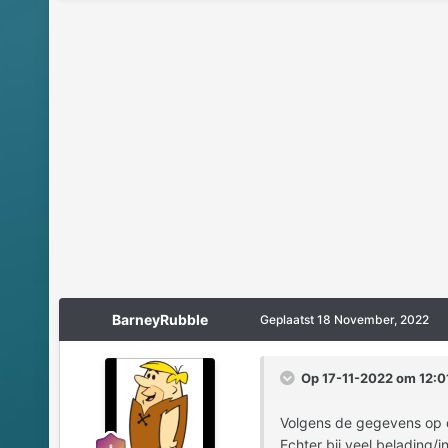
BarneyRubble
Geplaatst
18 November, 2022
Op 17-11-2022 om 12:01
Volgens de gegevens op d
Echter bij veel belading/i